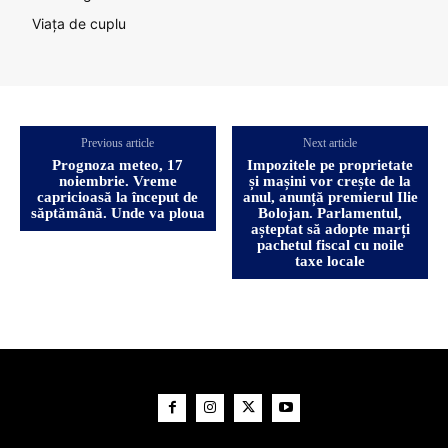
Viața de cuplu
Previous article
Next article
Prognoza meteo, 17
Impozitele pe proprietate
noiembrie. Vreme
și mașini vor crește de la
capricioasă la început de
anul, anunță premierul Ilie
săptămână. Unde va ploua
Bolojan. Parlamentul,
așteptat să adopte marți
pachetul fiscal cu noile
taxe locale