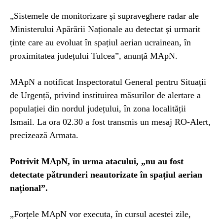
„Sistemele de monitorizare și supraveghere radar ale
Ministerului Apărării Naționale au detectat și urmarit
ținte care au evoluat în spațiul aerian ucrainean, în
proximitatea județului Tulcea”, anunță MApN.
MApN a notificat Inspectoratul General pentru Situații
de Urgență, privind instituirea măsurilor de alertare a
populației din nordul județului, în zona localității
Ismail. La ora 02.30 a fost transmis un mesaj RO-Alert,
precizează Armata.
Potrivit MApN, în urma atacului, „nu au fost
detectate pătrunderi neautorizate în spațiul aerian
național”.
„Forțele MApN vor executa, în cursul acestei zile,