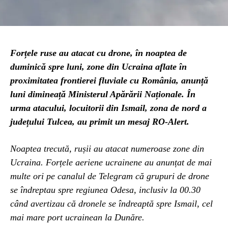
Forțele ruse au atacat cu drone, în noaptea de
duminică spre luni, zone din Ucraina aflate în
proximitatea frontierei fluviale cu România, anunță
luni dimineață Ministerul Apărării Naționale. În
urma atacului, locuitorii din Ismail, zona de nord a
județului Tulcea, au primit un mesaj RO-Alert.
Noaptea trecută, rușii au atacat numeroase zone din
Ucraina. Forțele aeriene ucrainene au anunțat de mai
multe ori pe canalul de Telegram că grupuri de drone
se îndreptau spre regiunea Odesa, inclusiv la 00.30
când avertizau că dronele se îndreaptă spre Ismail, cel
mai mare port ucrainean la Dunăre.