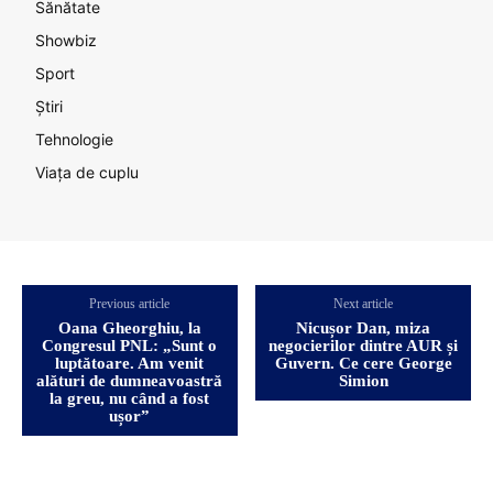
Sănătate
Showbiz
Sport
Știri
Tehnologie
Viața de cuplu
Previous article
Next article
Oana Gheorghiu, la
Nicușor Dan, miza
Congresul PNL: „Sunt o
negocierilor dintre AUR și
luptătoare. Am venit
Guvern. Ce cere George
alături de dumneavoastră
Simion
la greu, nu când a fost
ușor”