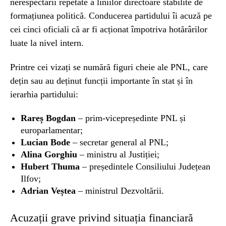
nerespectării repetate a liniilor directoare stabilite de
formațiunea politică. Conducerea partidului îi acuză pe
cei cinci oficiali că ar fi acționat împotriva hotărârilor
luate la nivel intern.
Printre cei vizați se numără figuri cheie ale PNL, care
dețin sau au deținut funcții importante în stat și în
ierarhia partidului:
Rareș Bogdan
– prim-vicepreședinte PNL și
europarlamentar;
Lucian Bode
– secretar general al PNL;
Alina Gorghiu
– ministru al Justiției;
Hubert Thuma
– președintele Consiliului Județean
Ilfov;
Adrian Veștea
– ministrul Dezvoltării.
Acuzații grave privind situația financiară