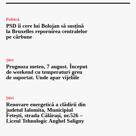
Politică
PSD îi cere lui Bolojan să susțină
la Bruxelles repornirea centralelor
pe cărbune
Știri
Prognoza meteo, 7 august. Început
de weekend cu temperaturi greu
de suportat. Unde apar vijeliile
Știri
Renovare energetică a clădirii din
judetul Ialomita, Municipiul
Fetești, strada Călărași, nr.526 –
Liceul Tehnologic Anghel Saligny