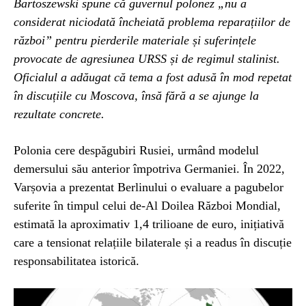
Bartoszewski spune că guvernul polonez „nu a
considerat niciodată încheiată problema reparațiilor de
război” pentru pierderile materiale și suferințele
provocate de agresiunea URSS și de regimul stalinist.
Oficialul a adăugat că tema a fost adusă în mod repetat
în discuțiile cu Moscova, însă fără a se ajunge la
rezultate concrete.
Polonia cere despăgubiri Rusiei, urmând modelul
demersului său anterior împotriva Germaniei. În 2022,
Varșovia a prezentat Berlinului o evaluare a pagubelor
suferite în timpul celui de-Al Doilea Război Mondial,
estimată la aproximativ 1,4 trilioane de euro, inițiativă
care a tensionat relațiile bilaterale și a readus în discuție
responsabilitatea istorică.