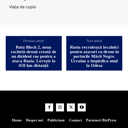
Viața de cuplu
Previous article
Next article
Ruta Block 2, noua
Rusia recrutează localnici
rachetă-dronă creată de
pentru atacuri cu drone în
un dizident rus pentru a
porturile Mării Negre.
ataca Rusia. Lovește la
Ucraina a împiedica unul
450 km distanță
la Odesa
Home
Despre noi
Publicitate
Contact
Parteneri BizPress