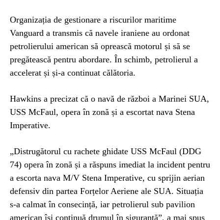
Organizația de gestionare a riscurilor maritime
Vanguard a transmis că navele iraniene au ordonat
petrolierului american să oprească motorul și să se
pregătească pentru abordare. În schimb, petrolierul a
accelerat și și-a continuat călătoria.
Hawkins a precizat că o navă de război a Marinei SUA,
USS McFaul, opera în zonă și a escortat nava Stena
Imperative.
„Distrugătorul cu rachete ghidate USS McFaul (DDG
74) opera în zonă și a răspuns imediat la incident pentru
a escorta nava M/V Stena Imperative, cu sprijin aerian
defensiv din partea Forțelor Aeriene ale SUA. Situația
s-a calmat în consecință, iar petrolierul sub pavilion
american își continuă drumul în siguranță”, a mai spus