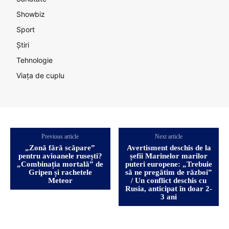
Showbiz
Sport
Știri
Tehnologie
Viața de cuplu
Previous article
Next article
„Zonă fără scăpare”
Avertisment deschis de la
pentru avioanele rusești?
șefii Marinelor marilor
„Combinația mortală” de
puteri europene: „Trebuie
Gripen și rachetele
să ne pregătim de război”
Meteor
/ Un conflict deschis cu
Rusia, anticipat în doar 2-
3 ani