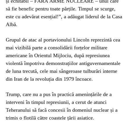
și echitabil – FĂRĂ ARME NUCLEARE – unul care
să fie benefic pentru toate părțile. Timpul se scurge,
este cu adevărat esențial!”, a adăugat liderul de la Casa
Albă.
Grupul de atac al portavionului Lincoln reprezintă cea
mai vizibilă parte a consolidării forțelor militare
americane în Orientul Mijlociu, după represiunea
violentă împotriva demonstrațiilor antiguvernamentale
de luna trecută, cele mai sângeroase tulburări interne
din Iran de la revoluția din 1979 încoace.
Trump, care nu a pus în practică amenințările de a
interveni în timpul represiunii, a cerut de atunci
Teheranului să facă concesii în domeniul nuclear și a
trimis o flotilă către coastele țării asiatice.