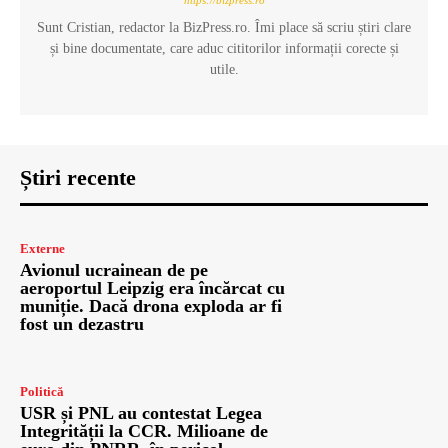
https://bizpress.ro
Sunt Cristian, redactor la BizPress.ro. Îmi place să scriu știri clare
și bine documentate, care aduc cititorilor informații corecte și
utile.
Știri recente
Externe
Avionul ucrainean de pe
aeroportul Leipzig era încărcat cu
muniție. Dacă drona exploda ar fi
fost un dezastru
Politică
USR și PNL au contestat Legea
Integrității la CCR. Milioane de