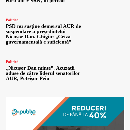
euro din PNRR, în pericol
Politică
PSD nu susține demersul AUR de
suspendare a președintelui
Nicușor Dan. Ghigiu: „Criza
guvernamentală e suficientă”
Politică
„Nicușor Dan minte”. Acuzații
aduse de către liderul senatorilor
AUR, Petrișor Peiu