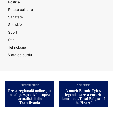
Politică
Rețete culinare
Sănătate
Showbiz
Sport
Știri
Tehnologie
Viața de cuplu
Previous article
Next article
Presa regională online și o
A murit Bonnie Tyler,
nouă perspectivă asupra
legenda care a cucerit
actualității din
lumea cu „Total Eclipse of
Transilvania
the Heart”