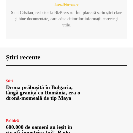
https://bizpress.ro
Sunt Cristian, redactor la BizPress.ro. Îmi place să scriu știri clare
și bine documentate, care aduc cititorilor informații corecte și
utile.
Știri recente
Știri
Drona prăbușită în Bulgaria,
lângă granița cu România, era o
dronă-momeală de tip Maya
Politică
600.000 de oameni au ieșit în
stradă împotriva lui”. Radu