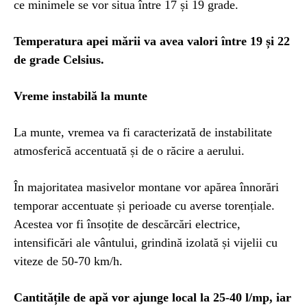
ce minimele se vor situa între 17 și 19 grade.
Temperatura apei mării va avea valori între 19 și 22
de grade Celsius.
Vreme instabilă la munte
La munte, vremea va fi caracterizată de instabilitate
atmosferică accentuată și de o răcire a aerului.
În majoritatea masivelor montane vor apărea înnorări
temporar accentuate și perioade cu averse torențiale.
Acestea vor fi însoțite de descărcări electrice,
intensificări ale vântului, grindină izolată și vijelii cu
viteze de 50-70 km/h.
Cantitățile de apă vor ajunge local la 25-40 l/mp, iar