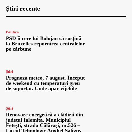
Știri recente
Politică
PSD îi cere lui Bolojan să susțină
la Bruxelles repornirea centralelor
pe cărbune
Știri
Prognoza meteo, 7 august. Început
de weekend cu temperaturi greu
de suportat. Unde apar vijeliile
Știri
Renovare energetică a clădirii din
judetul Ialomita, Municipiul
Fetești, strada Călărași, nr.526 –
Liceul Tehnologic Anghel Saligny