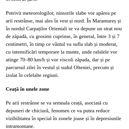
Potrivit meteorologilor, ninsorile slabe vor apărea pe
arii restrânse, mai ales în vest și nord. În Maramureș și
în nordul Carpaților Orientali se va depune un strat nou
de zăpadă, cu grosimi cuprinse, în general, între 3 și 7
centimetri, în timp ce vântul va sufla slab și moderat,
cu intensificări temporare la munte, unde rafalele vor
atinge 70–80 km/h și vor viscoli zăpada, dar și pe
parcursul zilei în vestul și sudul Olteniei, precum și
izolat în celelalte regiuni.
Ceață în unele zone
Pe arii restrânse se va semnala ceață, asociată cu
depuneri de chiciură, fenomen ce va putea reduce
vizibilitatea în special în zonele joase și în depresiunile
intramontane.