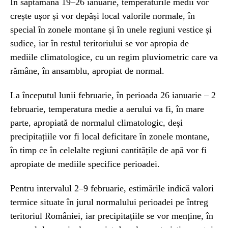
În săptămâna 19–26 ianuarie, temperaturile medii vor
crește ușor și vor depăși local valorile normale, în
special în zonele montane și în unele regiuni vestice și
sudice, iar în restul teritoriului se vor apropia de
mediile climatologice, cu un regim pluviometric care va
rămâne, în ansamblu, apropiat de normal.
La începutul lunii februarie, în perioada 26 ianuarie – 2
februarie, temperatura medie a aerului va fi, în mare
parte, apropiată de normalul climatologic, deși
precipitațiile vor fi local deficitare în zonele montane,
în timp ce în celelalte regiuni cantitățile de apă vor fi
apropiate de mediile specifice perioadei.
Pentru intervalul 2–9 februarie, estimările indică valori
termice situate în jurul normalului perioadei pe întreg
teritoriul României, iar precipitațiile se vor menține, în