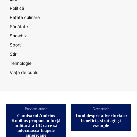
Politică
Rețete culinare
Sănătate
Showbiz
Sport
Știri
Tehnologie
Viața de cuplu
Previous article
Next article
Comisarul Andrius
Totul despre advertoriale:
Kubilius propune o forță
beneficii, strategii și
militară a UE care să
exemple
înlocuiască trupele
americane