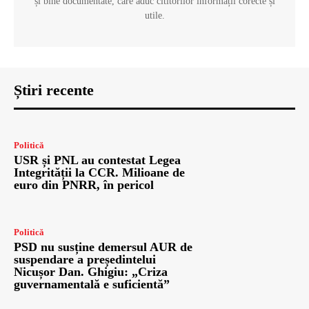
și bine documentate, care aduc cititorilor informații corecte și
utile.
Știri recente
Politică
USR și PNL au contestat Legea
Integrității la CCR. Milioane de
euro din PNRR, în pericol
Politică
PSD nu susține demersul AUR de
suspendare a președintelui
Nicușor Dan. Ghigiu: „Criza
guvernamentală e suficientă”