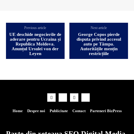
Previous article
Next article
UE deschide negocierile de
George Copos pierde
aderare pentru Ucraina și
disputa privind accesul
Republica Moldova.
auto pe Tâmpa.
Anunțul Ursulei von der
Autoritățile mențin
Leyen
restricțiile
Home
Despre noi
Publicitate
Contact
Parteneri BizPress
Parte din rețeaua SEO Digital Media