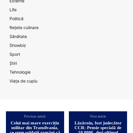
Externe
Life
Politică
Rețete culinare
Sănătate
Showbiz
Sport
Știri
Tehnologie
Viața de cuplu
Previous article
Next article
Celui mai mare exercițiu
Lăzăroiu, fost judecător
militar din Transilvania,
CCR: Pensie specială de
ce spun soldații români că
10.000€, deși ultimul