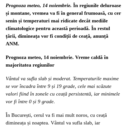
Prognoza meteo, 14 noiembrie.
În regiunile deluroase
și montane, vremea va fi în general frumoasă, cu cer
senin și temperaturi mai ridicate decât mediile
climatologice pentru această perioadă. În restul
țării, dimineața vor fi condiții de ceață, anunță
ANM.
Prognoza meteo, 14 noiembrie. Vreme caldă în
majoritatea regiunilor
Vântul va sufla slab și moderat. Temperaturile maxime
se vor încadra între 9 și 19 grade, cele mai scăzute
valori fiind în zonele cu ceață persistentă, iar minimele
vor fi între 0 și 9 grade
.
În București, cerul va fi mai mult noros, cu ceață
dimineața și noaptea. Vântul va sufla slab, iar