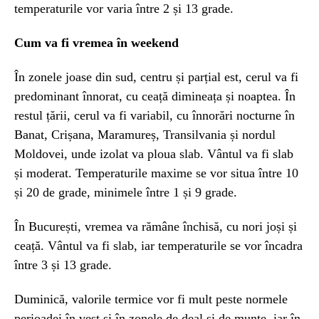
temperaturile vor varia între 2 și 13 grade.
Cum va fi vremea în weekend
În zonele joase din sud, centru și parțial est, cerul va fi
predominant înnorat, cu ceață dimineața și noaptea. În
restul țării, cerul va fi variabil, cu înnorări nocturne în
Banat, Crișana, Maramureș, Transilvania și nordul
Moldovei, unde izolat va ploua slab. Vântul va fi slab
și moderat. Temperaturile maxime se vor situa între 10
și 20 de grade, minimele între 1 și 9 grade.
În București, vremea va rămâne închisă, cu nori joși și
ceață. Vântul va fi slab, iar temperaturile se vor încadra
între 3 și 13 grade.
Duminică, valorile termice vor fi mult peste normele
perioadei în vest și în zonele de deal și de munte, iar în