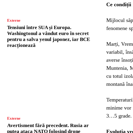
Ce condiții 
Mijlocul săp
Externe
Tensiuni între SUA și Europa.
fenomene spec
Washingtonul a vândut euro în secret
pentru a salva yenul japonez, iar BCE
Marți, Vreme
reacționează
variabil, în
averse însoț
Muntenia, Mo
cu totul izo
montană înal
Temperaturil
minime vor f
3…5 grade. I
Externe
Avertisment fără precedent. Rusia ar
Evoluția vr
putea ataca NATO folosind drone