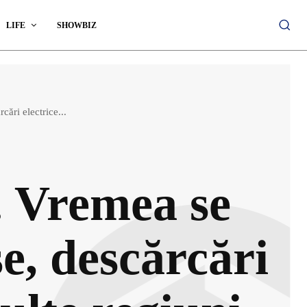
LIFE
SHOWBIZ
ări electrice...
. Vremea se
e, descărcări