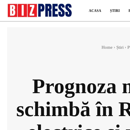
ACASA
ȘTIRI
Home
Știri
P
Prognoza m
schimbă în R