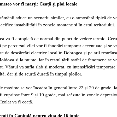
meteo vor fi marți: Ceață și ploi locale
tămânii aduce un scenariu similar, cu o atmosferă tipică de va
ifice instabilității în zonele montane și în estul teritoriului.
a va fi apropiată de normal din punct de vedere termic. Cerul
să pe parcursul zilei vor fi înnorări temporar accentuate și se 
ite de descărcări electrice local în Dobrogea și pe arii restrâns
ldova și la munte, iar în restul țării astfel de fenomene se 
lat. Vântul va sufla slab și moderat, cu intensificări temporare
tă, dar și de scurtă durată în timpul ploilor.
e maxime se vor încadra în general între 22 și 29 de grade, ia
i cuprinse între 9 și 19 grade, mai scăzute în zonele depresio
zolat va fi ceață.
emii în Capitală pentru ziua de 16 iunie