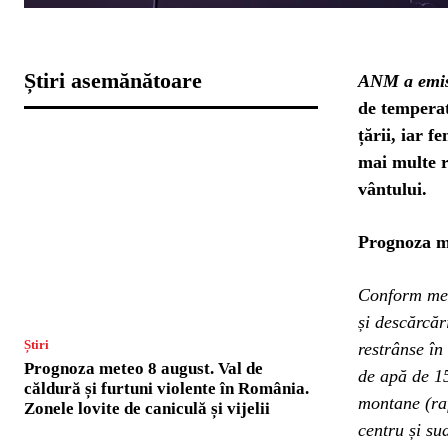
Știri asemănătoare
ANM a emi
de temperat
țării, iar f
mai multe re
vântului.
Prognoza m
Conform mete
și descărcări
Știri
restrânse în
Prognoza meteo 8 august. Val de
de apă de 15
căldură și furtuni violente în România.
montane (raf
Zonele lovite de caniculă și vijelii
centru și sud