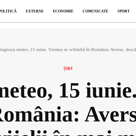
POLITICĂ
EXTERNE
ECONOMIE
COMUNICATE
SPORT
rognoza meteo, 15 iunie. Vremea se schimbă în România: Averse, descărc
Știri
eteo, 15 iunie
omânia: Avers