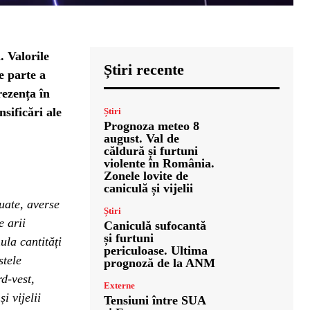
 Valorile
Știri recente
e parte a
rezența în
nsificări ale
Știri
Prognoza meteo 8
august. Val de
căldură și furtuni
violente în România.
Zonele lovite de
caniculă și vijelii
uate, averse
Știri
e arii
Caniculă sufocantă
și furtuni
ula cantități
periculoase. Ultima
stele
prognoză de la ANM
d-vest,
Externe
i vijelii
Tensiuni între SUA