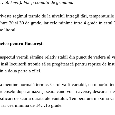
5…50 km/h). Vor fi condiții de grindină.
rivește regimul termic de la nivelul întregii țări, temperaturi
între 20 și 30 de grade, iar cele minime între 4 grade în estul 
e litoral.
eteo pentru București
 aspectul vremii rămâne relativ stabil din punct de vedere al va
însă locuitorii trebuie să se pregătească pentru reprize de inst
în a doua parte a zilei.
 menține normală termic. Cerul va fi variabil, cu înnorări t
ndeosebi după-amiaza și seara când vor fi averse, descărcări el
nsificări de scurtă durată ale vântului. Temperatura maximă v
, iar cea minimă de 14…16 grade.