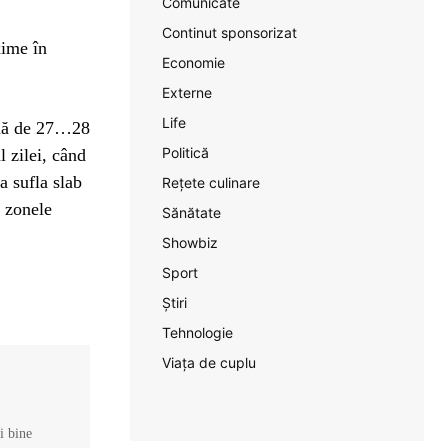
Comunicate
Continut sponsorizat
xime în
Economie
Externe
Life
imă de 27…28
Politică
l zilei, când
a sufla slab
Rețete culinare
 zonele
Sănătate
Showbiz
Sport
Știri
Tehnologie
Viața de cuplu
și bine