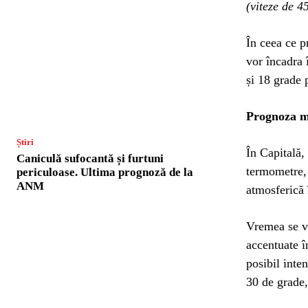
(viteze de 4
În ceea ce p
vor încadra 
și 18 grade p
Prognoza m
Știri
În Capitală,
Caniculă sufocantă și furtuni
termometre, 
periculoase. Ultima prognoză de la
ANM
atmosferică 
Vremea se va
accentuate î
posibil inte
30 de grade