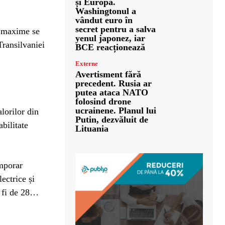
și Europa.
Washingtonul a
vândut euro în
secret pentru a salva
le maxime se
yenul japonez, iar
Transilvaniei
BCE reacționează
Externe
Avertisment fără
precedent. Rusia ar
putea ataca NATO
folosind drone
ucrainene. Planul lui
lorilor din
Putin, dezvăluit de
abilitate
Lituania
emporar
ectrice și
a fi de 28…