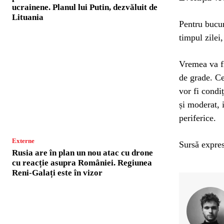
ucrainene. Planul lui Putin, dezvăluit de
Lituania
Pentru bucur
timpul zilei
Vremea va f
de grade. Ce
vor fi condiț
și moderat, 
periferice.
Externe
Sursă expres
Rusia are în plan un nou atac cu drone
cu reacție asupra României. Regiunea
Reni-Galați este în vizor