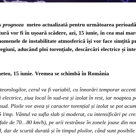
s prognoza
meteo actualizată pentru următoarea perioadă.
ură vor fi în ușoară scădere, azi, 15 iunie, în cea mai mar
enomenele de instabilitate atmosferică își vor face simțită p
giuni, aducând ploi torențiale, descărcări electrice și inte
eteo, 15 iunie. Vremea se schimbă în România
orologilor, cerul va fi variabil, cu înnorări temporar accent
 electrice, ziua local în sud-est și izolat în rest, iar noaptea p
 sud. Ploile vor avea și caracter torențial și izolat se pot acum
 l/mp. Vântul va sufla slab și moderat, cu intensificări pe cre
ale de 70…80 km/h), pe arii restrânse în zonele joase din nor
, dar de scurtă durată și în timpul ploilor, când sunt posibile ș