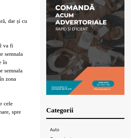
ră, dar și cu
 va fi
vor semnala
e în
vor semnala
 în zona
r cele
Categorii
nare, spre
Auto