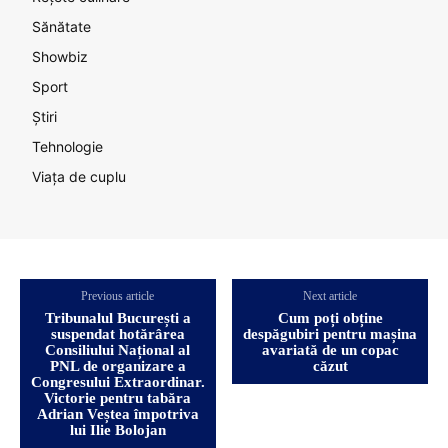
Sănătate
Showbiz
Sport
Știri
Tehnologie
Viața de cuplu
Previous article
Next article
Tribunalul București a
Cum poți obține
suspendat hotărârea
despăgubiri pentru mașina
Consiliului Național al
avariată de un copac
PNL de organizare a
căzut
Congresului Extraordinar.
Victorie pentru tabăra
Adrian Veștea împotriva
lui Ilie Bolojan