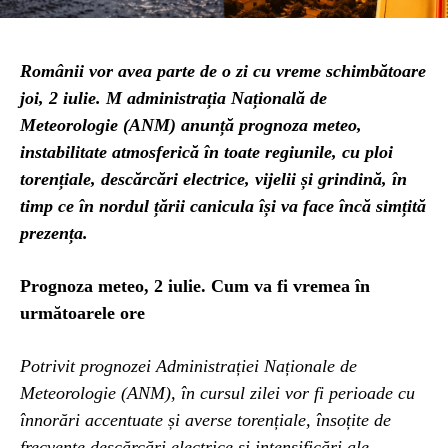
Românii vor avea parte de o zi cu vreme schimbătoare
joi, 2 iulie. M administrația Națională de
Meteorologie (ANM) anunță prognoza meteo,
instabilitate atmosferică în toate regiunile, cu ploi
torențiale, descărcări electrice, vijelii și grindină, în
timp ce în nordul țării canicula își va face încă simțită
prezența.
Prognoza meteo, 2 iulie. Cum va fi vremea în
următoarele ore
Potrivit prognozei Administrației Naționale de
Meteorologie (ANM), în cursul zilei vor fi perioade cu
înnorări accentuate și averse torențiale, însoțite de
frecvente descărcări electrice și intensificări ale