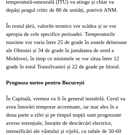
temperatură-umezeală (ITU) va atinge și chiar va
depăși pragul critic de 80 de unități, potrivit ANM.
În restul țării, valorile termice vor scădea și se vor
apropia de cele specifice perioadei. Temperaturile
maxime vor varia între 25 de grade în zonele deluroase
ale Olteniei și 34 de grade în jumătatea de nord a
Moldovei, în timp ce minimele se vor situa între 12
grade în estul Transilvaniei și 22 de grade pe litoral.
Prognoza meteo pentru București
În Capitală, vremea va fi în general instabilă. Cerul va
avea înnorări temporar accentuate, iar mai ales în a
doua parte a zilei și pe timpul nopții sunt prognozate
averse torențiale, însoțite de descărcări electrice,
intensificări ale vântului și vijelii, cu rafale de 50-60