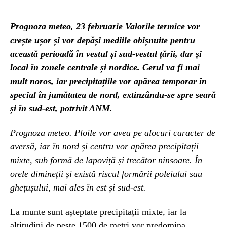
Prognoza meteo, 23 februarie Valorile termice vor
crește ușor și vor depăși mediile obișnuite pentru
această perioadă în vestul și sud-vestul țării, dar și
local în zonele centrale și nordice. Cerul va fi mai
mult noros, iar precipitațiile vor apărea temporar în
special în jumătatea de nord, extinzându-se spre seară
și în sud-est, potrivit ANM.
Prognoza meteo. Ploile vor avea pe alocuri caracter de
aversă, iar în nord și centru vor apărea precipitații
mixte, sub formă de lapoviță și trecător ninsoare. În
orele dimineții și există riscul formării poleiului sau
ghețușului, mai ales în est și sud-est.
La munte sunt așteptate precipitații mixte, iar la
altitudini de peste 1500 de metri vor predomina