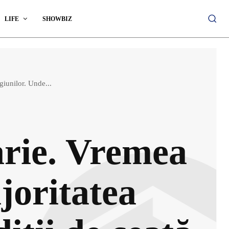
LIFE
SHOWBIZ
giunilor. Unde...
arie. Vremea
joritatea