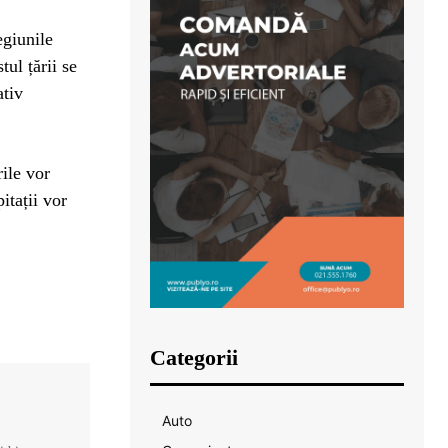
egiunile
tul țării se
ativ
ile vor
itații vor
Categorii
Auto