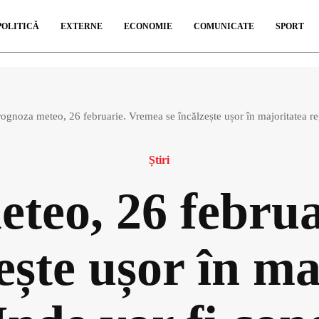
POLITICĂ
EXTERNE
ECONOMIE
COMUNICATE
SPORT
ognoza meteo, 26 februarie. Vremea se încălzește ușor în majoritatea re
Știri
teo, 26 febru
zește ușor în ma