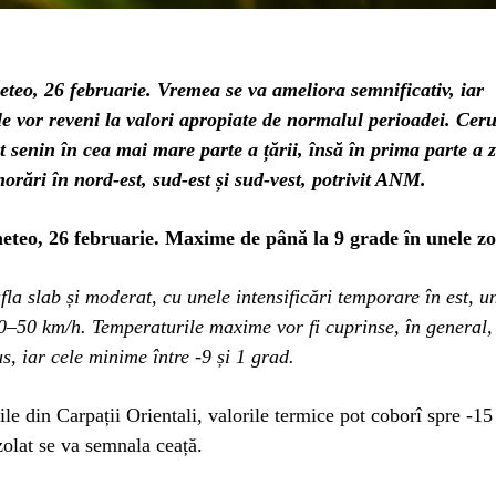
teo, 26 februarie. Vremea se va ameliora semnificativ, iar
e vor reveni la valori apropiate de normalul perioadei. Cerul
senin în cea mai mare parte a țării, însă în prima parte a z
norări în nord-est, sud-est și sud-vest, potrivit ANM.
teo, 26 februarie. Maxime de până la 9 grade în unele z
fla slab și moderat, cu unele intensificări temporare în est, u
0–50 km/h. Temperaturile maxime vor fi cuprinse, în general, 
s, iar cele minime între -9 și 1 grad.
ile din Carpații Orientali, valorile termice pot coborî spre -15
olat se va semnala ceață.