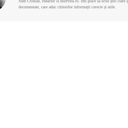
Sunt Cristian, redactor la BizPress.ro. Îmi place să scriu știri clare 
documentate, care aduc cititorilor informații corecte și utile.