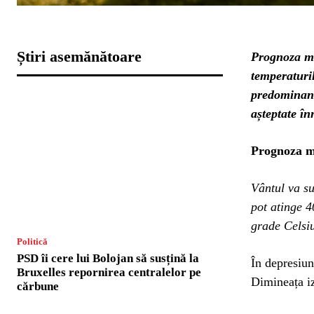
Știri asemănătoare
Prognoza me
temperaturil
predominant 
așteptate în
Prognoza me
Vântul va su
pot atinge 4
grade Celsiu
Politică
PSD îi cere lui Bolojan să susțină la
În depresiun
Bruxelles repornirea centralelor pe
Dimineața iz
cărbune