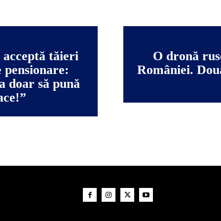
 acceptă tăieri
O dronă ruse
e pensionare:
României. Două 
a doar să pună
face!”