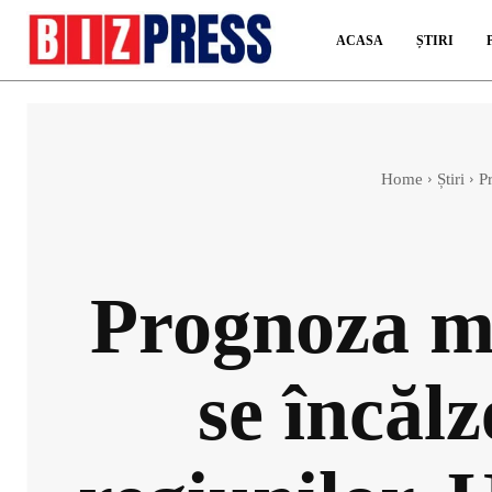
ACASA
ȘTIRI
Home
Știri
Pr
Prognoza me
se încăl