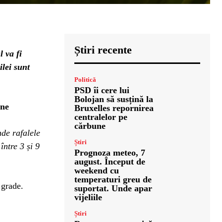
Știri recente
 va fi
ilei sunt
Politică
PSD îi cere lui
Bolojan să susțină la
one
Bruxelles repornirea
centralelor pe
cărbune
nde rafalele
Știri
între 3 și 9
Prognoza meteo, 7
august. Început de
weekend cu
temperaturi greu de
 grade.
suportat. Unde apar
vijeliile
Știri