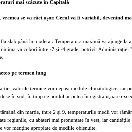
raturi mai scăzute în Capitală
, vremea se va răci ușor. Cerul va fi variabil, devenind ma
ufla slab până la moderat. Temperatura maximă va ajunge la 
 minima va coborî între -7 și -4 grade, potrivit Administrației
e.
eteo pe termen lung
rtie, valorile termice vor depăși mediile climatologice, iar pre
eduse în sud, în timp ce nordul ar putea înregistra ușoare exce
tămână din martie, între 2 și 9, temperaturile medii vor rămâ
ate regiunile, cu abateri mai pronunțate în vest, iar cantitățile
 se vor menține apropiate de mediile obișnuite.