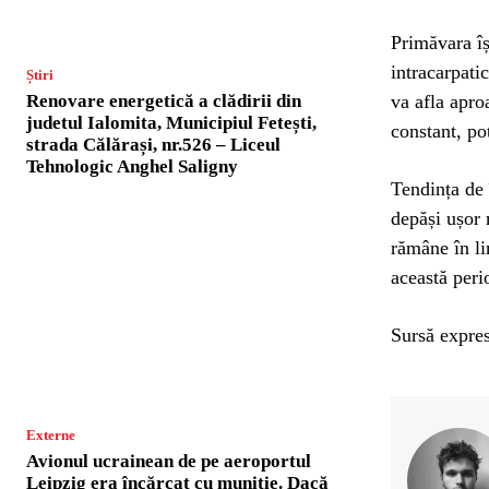
Primăvara îș
intracarpatic
Știri
va afla apro
Renovare energetică a clădirii din
judetul Ialomita, Municipiul Fetești,
constant, po
strada Călărași, nr.526 – Liceul
Tehnologic Anghel Saligny
Tendința de 
depăși ușor m
rămâne în l
această peri
Sursă expres
Externe
Avionul ucrainean de pe aeroportul
Leipzig era încărcat cu muniție. Dacă