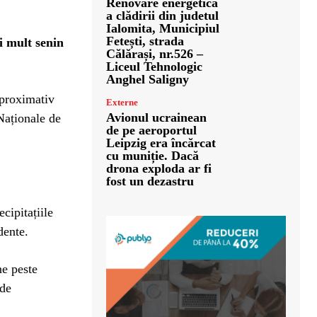
Renovare energetică
a clădirii din judetul
Ialomita, Municipiul
Fetești, strada
i mult senin
Călărași, nr.526 –
Liceul Tehnologic
Anghel Saligny
aproximativ
Externe
Avionul ucrainean
 Naționale de
de pe aeroportul
Leipzig era încărcat
cu muniție. Dacă
drona exploda ar fi
fost un dezastru
cipitațiile
dente.
ne peste
 de