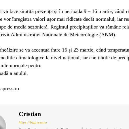
i va face simțită prezența și în perioada 9 – 16 martie, când r
e vor înregistra valori ușor mai ridicate decât normalul, iar res
ape de media sezonieră. Regimul precipitațiilor va rămâne rel
trivit Administrației Naționale de Meteorologie (ANM).
încălzire se va accentua între 16 și 23 martie, când temperatur
ediile climatologice la nivel național, iar cantitățile de precip
imite normale pentru
oadă a anului.
spress.ro
Cristian
https://bizpress.ro