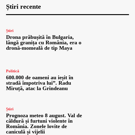
Știri recente
Știri
Drona prăbușită în Bulgaria,
lângă granița cu România, era o
dronă-momeală de tip Maya
Politică
600.000 de oameni au ieșit în
stradă împotriva lui”. Radu
Miruță, atac la Grindeanu
Știri
Prognoza meteo 8 august. Val de
căldură și furtuni violente în
România. Zonele lovite de
caniculă și vijelii