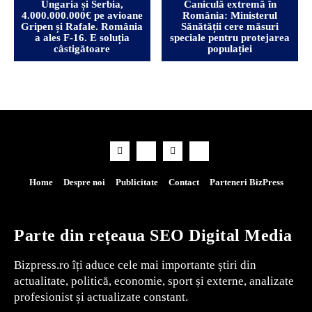
Ungaria și Serbia,
Caniculă extremă în
4.000.000.000€ pe avioane
România: Ministerul
Gripen și Rafale. România
Sănătății cere măsuri
a ales F-16. E soluția
speciale pentru protejarea
câstigătoare
populației
Home
Despre noi
Publicitate
Contact
Parteneri BizPress
Parte din rețeaua SEO Digital Media
Bizpress.ro îți aduce cele mai importante știri din
actualitate, politică, economie, sport și externe, analizate
profesionist și actualizate constant.