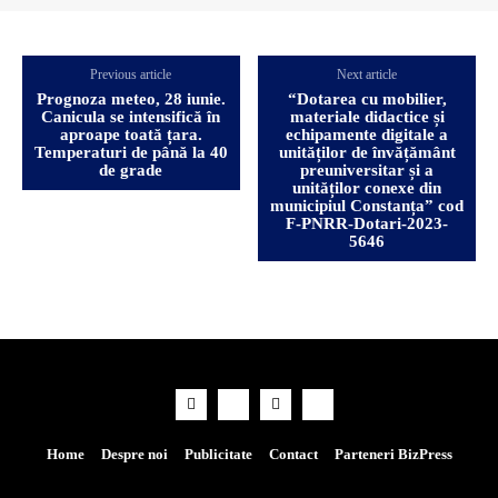
Previous article
Next article
Prognoza meteo, 28 iunie.
“Dotarea cu mobilier,
Canicula se intensifică în
materiale didactice și
aproape toată țara.
echipamente digitale a
Temperaturi de până la 40
unităților de învățământ
de grade
preuniversitar și a
unităților conexe din
municipiul Constanța” cod
F-PNRR-Dotari-2023-
5646
Home
Despre noi
Publicitate
Contact
Parteneri BizPress