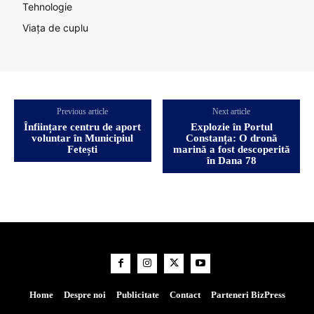
Tehnologie
Viața de cuplu
Previous article
Next article
Înființare centru de aport
Explozie în Portul
voluntar în Municipiul
Constanța: O dronă
Fetești
marină a fost descoperită
în Dana 78
Home
Despre noi
Publicitate
Contact
Parteneri BizPress