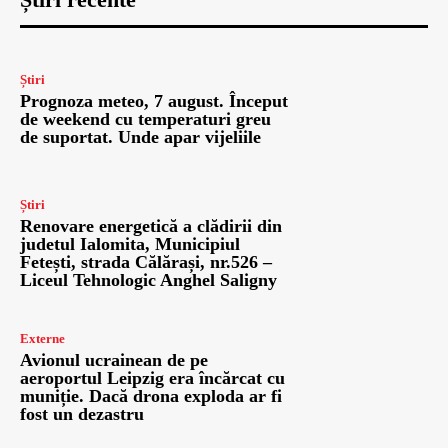
Știri
Prognoza meteo, 7 august. Început
de weekend cu temperaturi greu
de suportat. Unde apar vijeliile
Știri
Renovare energetică a clădirii din
judetul Ialomita, Municipiul
Fetești, strada Călărași, nr.526 –
Liceul Tehnologic Anghel Saligny
Externe
Avionul ucrainean de pe
aeroportul Leipzig era încărcat cu
muniție. Dacă drona exploda ar fi
fost un dezastru