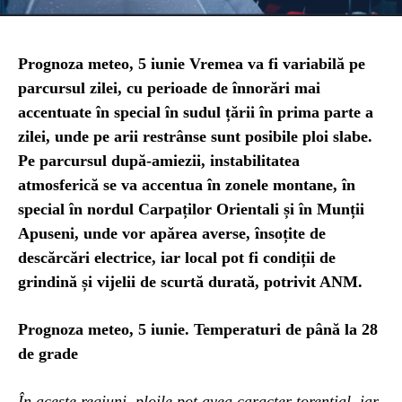
Prognoza meteo, 5 iunie Vremea va fi variabilă pe
parcursul zilei, cu perioade de înnorări mai
accentuate în special în sudul țării în prima parte a
zilei, unde pe arii restrânse sunt posibile ploi slabe.
Pe parcursul după-amiezii, instabilitatea
atmosferică se va accentua în zonele montane, în
special în nordul Carpaților Orientali și în Munții
Apuseni, unde vor apărea averse, însoțite de
descărcări electrice, iar local pot fi condiții de
grindină și vijelii de scurtă durată, potrivit ANM.
Prognoza meteo, 5 iunie. Temperaturi de până la 28
de grade
În aceste regiuni, ploile pot avea caracter torențial, iar