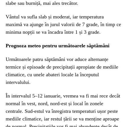
slabe sau burniță, mai ales trecător.
Vântul va sufla slab și moderat, iar temperatura
maximă va ajunge în jurul valorii de 7 grade, în timp ce
minima nopții se va încadra între 1 și 3 grade.
Prognoza meteo pentru următoarele săptămâni
Următoarele patru săptămâni vor aduce alternanțe
termice și episoade de precipitații apropiate de mediile
climatice, cu unele abateri locale la începutul
intervalului.
În intervalul 5–12 ianuarie, vremea va fi mai rece decât
normal în vest, nord, nord-est și local în zonele
centrale. Sud-estul va înregistra temperaturi ușor peste
mediile climatice, iar restul țării se va menține aproape
de normal. Precipitațiile vor fi mai abundente decât de