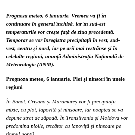
Prognoza meteo, 6 ianuarie. Vremea va fi în
continuare în general închisă, iar în sud-est
temperaturile vor crește față de ziua precedentă.
Temporar se vor înregistra precipitații în vest, sud-
vest, centru și nord, iar pe arii mai restrânse și în
celelalte regiuni, anunță Administrația Națională de
Meteorologie (ANM).
Prognoza meteo, 6 ianuarie. Ploi și ninsori în unele
regiuni
În Banat, Crișana și Maramureș vor fi precipitații
mixte, cu ploi, lapoviță și ninsoare, iar noaptea se va
depune strat de zăpadă. În Transilvania și Moldova vor
predomina ploile, trecător cu lapoviță și ninsoare pe
timpul nopții.