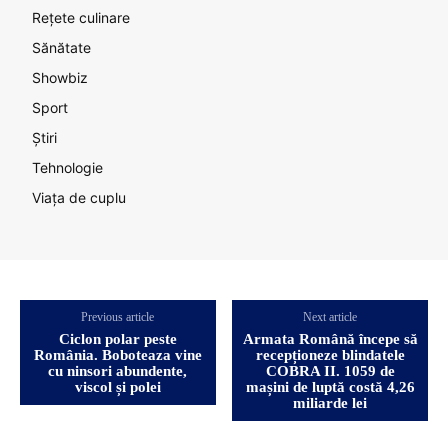
Rețete culinare
Sănătate
Showbiz
Sport
Știri
Tehnologie
Viața de cuplu
Previous article
Next article
Ciclon polar peste
Armata Română începe să
România. Boboteaza vine
recepționeze blindatele
cu ninsori abundente,
COBRA II. 1059 de
viscol și polei
mașini de luptă costă 4,26
miliarde lei