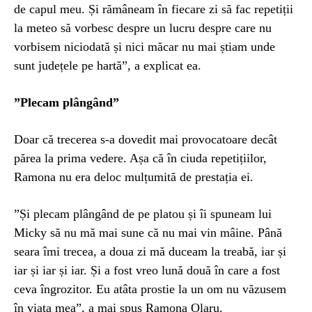
de capul meu. Și rămâneam în fiecare zi să fac repetiții
la meteo să vorbesc despre un lucru despre care nu
vorbisem niciodată și nici măcar nu mai știam unde
sunt județele pe hartă”, a explicat ea.
”Plecam plângând”
Doar că trecerea s-a dovedit mai provocatoare decât
părea la prima vedere. Așa că în ciuda repetițiilor,
Ramona nu era deloc mulțumită de prestația ei.
”Și plecam plângând de pe platou și îi spuneam lui
Micky să nu mă mai sune că nu mai vin mâine. Până
seara îmi trecea, a doua zi mă duceam la treabă, iar și
iar și iar și iar. Și a fost vreo lună două în care a fost
ceva îngrozitor. Eu atâta prostie la un om nu văzusem
în viața mea”, a mai spus Ramona Olaru.