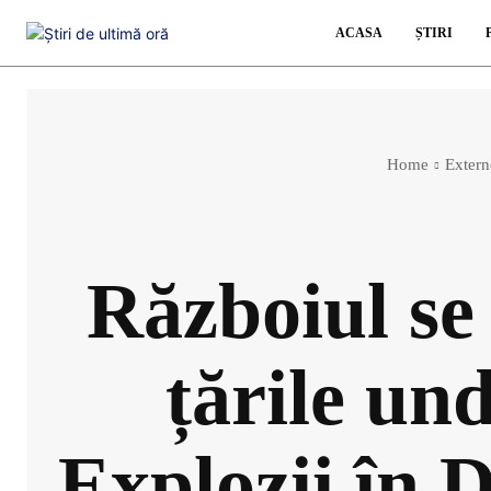
ACASA
ȘTIRI
Home
Extern
Războiul se 
țările un
Explozii în D