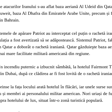
ele atacurilor Iranului s-au aflat baza aeriană Al Udeid din Qat
uweit, baza Al Dhafra din Emiratele Arabe Unite, precum și f
in Bahrain.
stemele de apărare Patriot au interceptat cel puțin o rachetă ira
lația a fost avertizată să se adăpostească. Sistemul Patriot, fa
 Qatar a doborât o rachetă iraniană. Qatar găzduieşte baza ae
ai mare facilitate militară americană din regiune.
incendiu puternic a izbucnit sâmbătă, la hotelul Fairmont 
din Dubai, după ce clădirea ar fi fost lovită de o rachetă irania
inse la fața locului arată hotelul în flăcări, iar unele surse sus
u și membri ai personalului militar american. Nori uriași de f
pra hotelului de lux, situat într-o zonă turistică populară.