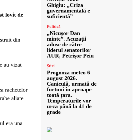
Ghigiu: „Criza
guvernamentală e
t lovit de
suficientă”
Politică
„Nicușor Dan
minte”. Acuzații
truit din
aduse de către
liderul senatorilor
AUR, Petrișor Peiu
e au vizat
Știri
Prognoza meteo 6
august 2026.
Caniculă, urmată de
furtuni în aproape
ea rachetelor
toată țara.
rabe aliate
Temperaturile vor
urca până la 41 de
grade
iul era una