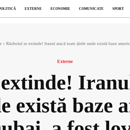
POLITICĂ
EXTERNE
ECONOMIE
COMUNICATE
SPORT
e
Războiul se extinde! Iranul atacă toate țările unde există baze americ
Externe
extinde! Iranu
de există baze 
ubai, a fost lo