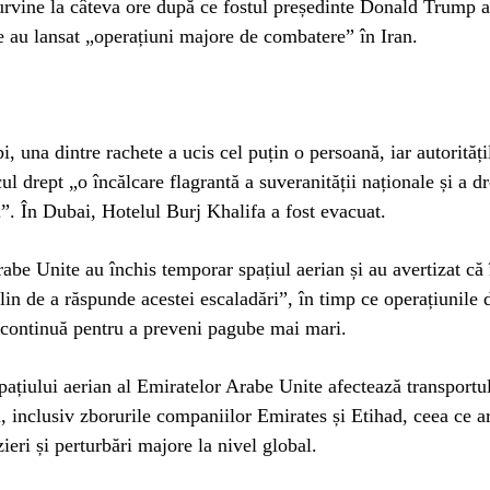
urvine la câteva ore după ce fostul președinte Donald Trump a
e au lansat „operațiuni majore de combatere” în Iran.
, una dintre rachete a ucis cel puțin o persoană, iar autorități
cul drept „o încălcare flagrantă a suveranității naționale și a d
l”. În Dubai, Hotelul Burj Khalifa a fost evacuat.
abe Unite au închis temporar spațiul aerian și au avertizat că 
lin de a răspunde acestei escaladări”, în timp ce operațiunile 
 continuă pentru a preveni pagube mai mari.
pațiului aerian al Emiratelor Arabe Unite afectează transportu
l, inclusiv zborurile companiilor Emirates și Etihad, ceea ce a
ieri și perturbări majore la nivel global.