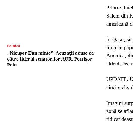
Printre țint
Salem din K
americană d
În Qatar, si
Politică
timp ce popu
„Nicușor Dan minte”. Acuzații aduse de
America, din
către liderul senatorilor AUR, Petrișor
Udeid, cea m
Peiu
UPDATE: Un 
cinci stele, 
Imagini surpr
zonă se afla
ridicat deasu