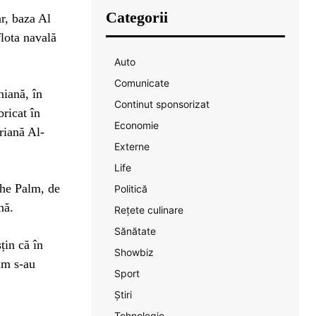
Categorii
ar, baza Al
lota navală
Auto
Comunicate
niană, în
Continut sponsorizat
bricat în
Economie
riană Al-
Externe
Life
The Palm, de
Politică
nă.
Rețete culinare
Sănătate
țin că în
Showbiz
um s-au
Sport
Știri
Tehnologie