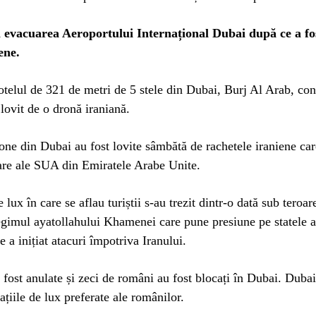
i evacuarea Aeroportului Internațional Dubai după ce a fos
ene.
lul de 321 de metri de 5 stele din Dubai, Burj Al Arab, cons
 lovit de o dronă iraniană.
ne din Dubai au fost lovite sâmbătă de rachetele iraniene car
are ale SUA din Emiratele Arabe Unite.
 lux în care se aflau turiștii s-au trezit dintr-o dată sub teroar
egimul ayatollahului Khamenei care pune presiune pe statele a
 a inițiat atacuri împotriva Iranului.
 fost anulate și zeci de români au fost blocați în Dubai. Duba
ațiile de lux preferate ale românilor.