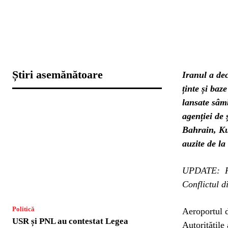
Știri asemănătoare
Iranul a dec
ținte și baz
lansate sâmb
agenției de 
Bahrain, Ku
auzite de la
UPDATE: Răz
Conflictul d
Politică
Aeroportul d
USR și PNL au contestat Legea
Autoritățile