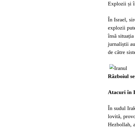
Explozii și 
În Israel, si
explozii pute
însă situați
jurnaliștii a
de către sis
Războiul se
Atacuri în 
În sudul Ira
lovită, prov
Hezbollah, a 