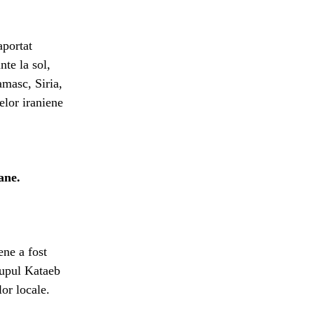
aportat
nte la sol,
amasc, Siria,
telor iraniene
ane.
ene a fost
rupul Kataeb
lor locale.