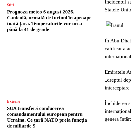
Incidentul s
Știri
Statele Unit
Prognoza meteo 6 august 2026.
Caniculă, urmată de furtuni în aproape
toată țara. Temperaturile vor urca
până la 41 de grade
În Abu Dhabi
calificat ata
internaționa
Emiratele Ar
„dreptul dep
interceptare
Externe
Închiderea s
SUA transferă conducerea
internaționa
comandamentului european pentru
genera întârz
Ucraina. Ce țară NATO preia funcția
de miliarde $