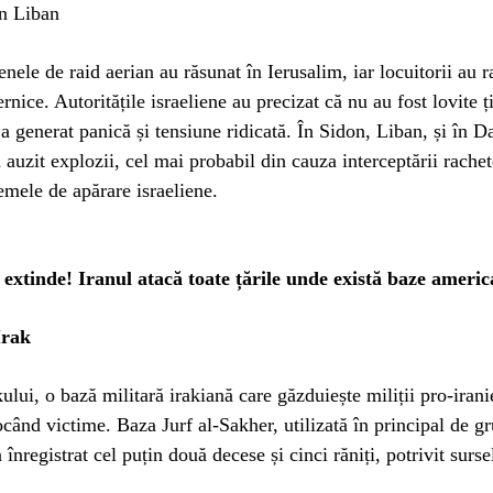
în Liban
renele de raid aerian au răsunat în Ierusalim, iar locuitorii au r
rnice. Autoritățile israeliene au precizat că nu au fost lovite ți
a a generat panică și tensiune ridicată. În Sidon, Liban, și în D
u auzit explozii, cel mai probabil din cauza interceptării rache
temele de apărare israeliene.
 extinde! Iranul atacă toate țările unde există baze americ
Irak
kului, o bază militară irakiană care găzduiește miliții pro-irani
ocând victime. Baza Jurf al-Sakher, utilizată în principal de g
înregistrat cel puțin două decese și cinci răniți, potrivit surse