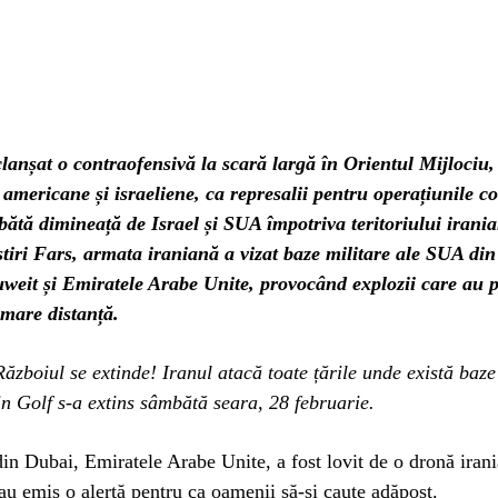
lanșat o contraofensivă la scară largă în Orientul Mijlociu
e americane și israeliene, ca represalii pentru operațiunile 
ătă dimineață de Israel și SUA împotriva teritoriului irania
știri Fars, armata iraniană a vizat baze militare ale SUA din
weit și Emiratele Arabe Unite, provocând explozii care au p
 mare distanță.
boiul se extinde! Iranul atacă toate țările unde există baz
in Golf s-a extins sâmbătă seara, 28 februarie.
in Dubai, Emiratele Arabe Unite, a fost lovit de o dronă irani
 au emis o alertă pentru ca oamenii să-și caute adăpost.