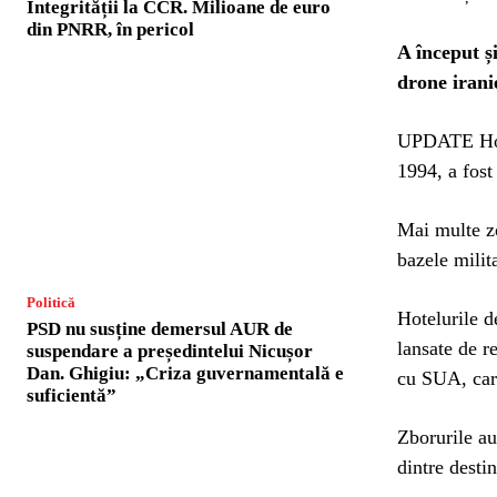
Integrității la CCR. Milioane de euro
din PNRR, în pericol
A început ș
drone irani
UPDATE Hote
1994, a fost
Mai multe zo
bazele milit
Politică
Hotelurile de
PSD nu susține demersul AUR de
lansate de r
suspendare a președintelui Nicușor
Dan. Ghigiu: „Criza guvernamentală e
cu SUA, care
suficientă”
Zborurile au
dintre destin