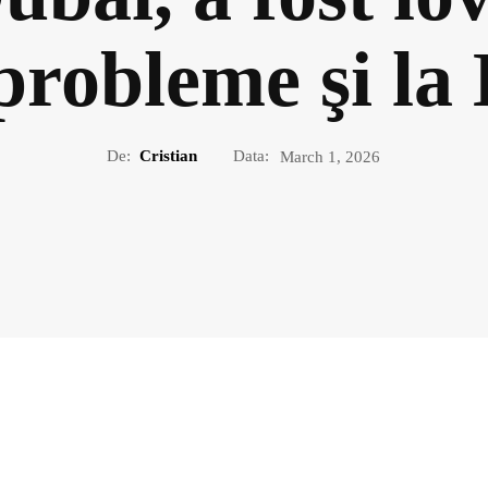
probleme şi la
De:
Cristian
Data:
March 1, 2026