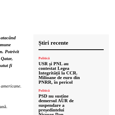
, atacând
Știri recente
comune
n. Potrivit
 Qatar,
Politică
USR și PNL au
utut fi
contestat Legea
Integrității la CCR.
Milioane de euro din
PNRR, în pericol
e americane.
Politică
PSD nu susține
demersul AUR de
suspendare a
ană.
președintelui
Nicușor Dan.