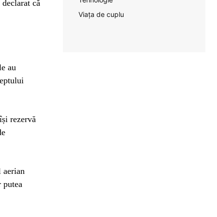
 declarat că
Viața de cuplu
le au
reptului
își rezervă
de
l aerian
r putea