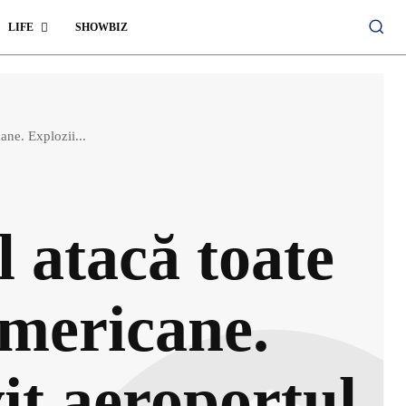
LIFE
SHOWBIZ
ane. Explozii...
l atacă toate
americane.
vit aeroportul