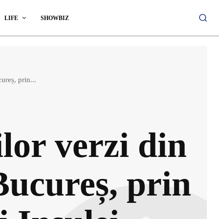
LIFE
SHOWBIZ
ureș, prin...
lor verzi din
Bucureș, prin