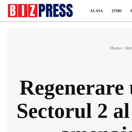
ACASA
ȘTIRI
Home
Știr
Regenerare u
Sectorul 2 a