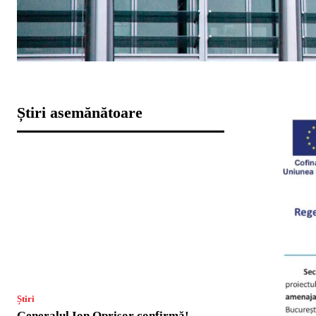
Știri asemănătoare
Știri
Generalul Ion Oprișor confirmă!