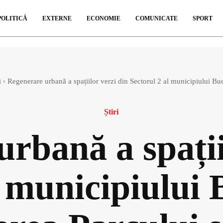
POLITICĂ
EXTERNE
ECONOMIE
COMUNICATE
SPORT
i
Regenerare urbană a spațiilor verzi din Sectorul 2 al municipiului Buc
Știri
rbană a spații
l municipiului 