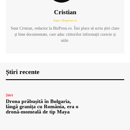
Cristian
https://bizpress.ro
Sunt Cristian, redactor la BizPress.ro. Îmi place să scriu știri clare
și bine documentate, care aduc cititorilor informații corecte și
utile.
Știri recente
Știri
Drona prăbușită în Bulgaria,
lângă granița cu România, era o
dronă-momeală de tip Maya