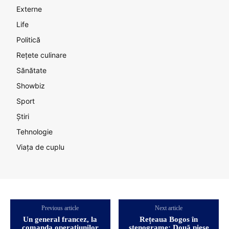
Externe
Life
Politică
Rețete culinare
Sănătate
Showbiz
Sport
Știri
Tehnologie
Viața de cuplu
Previous article
Next article
Un general francez, la
Rețeaua Bogos în
comanda operațiunilor
stenograme: Două piese