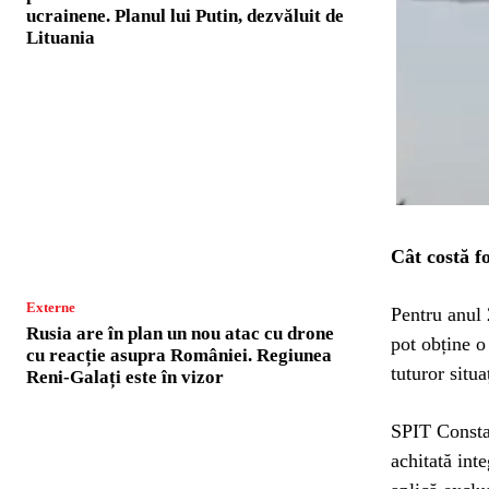
ucrainene. Planul lui Putin, dezvăluit de
Lituania
Cât costă fo
Externe
Pentru anul 2
Rusia are în plan un nou atac cu drone
pot obține o
cu reacție asupra României. Regiunea
tuturor situaț
Reni-Galați este în vizor
SPIT Constan
achitată int