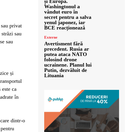
și Europa.
Washingtonul a
vândut euro în
secret pentru a salva
yenul japonez, iar
 sau privat
BCE reacționează
 străzi sau
Externe
ise sau
Avertisment fără
precedent. Rusia ar
putea ataca NATO
folosind drone
ucrainene. Planul lui
Putin, dezvăluit de
zice și
Lituania
transportul
ă este ca
adrate în
icare dintr-o
 pentru