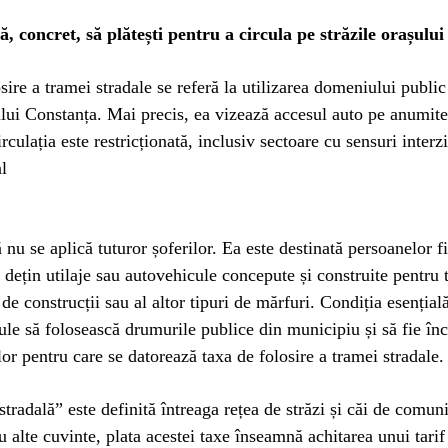
, concret, să plătești pentru a circula pe străzile orașului
sire a tramei stradale se referă la utilizarea domeniului public
lui Constanța. Mai precis, ea vizează accesul auto pe anumite
rculația este restricționată, inclusiv sectoare cu sensuri interz
l
 nu se aplică tuturor șoferilor. Ea este destinată persoanelor fi
e dețin utilaje sau autovehicule concepute și construite pentru 
de construcții sau al altor tipuri de mărfuri. Condiția esențial
ule să folosească drumurile publice din municipiu și să fie înc
lor pentru care se datorează taxa de folosire a tramei stradale.
stradală” este definită întreaga rețea de străzi și căi de comun
Cu alte cuvinte, plata acestei taxe înseamnă achitarea unui tarif