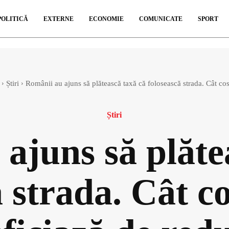
POLITICĂ
EXTERNE
ECONOMIE
COMUNICATE
SPORT
Știri
Românii au ajuns să plătească taxă că folosească strada. Cât cost
Știri
ajuns să plăte
 strada. Cât co