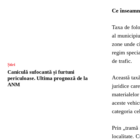
Ce înseamnă
Taxa de folo
al municipiu
zone unde ci
regim specia
de trafic.
Știri
Caniculă sufocantă și furtuni
Această taxă
periculoase. Ultima prognoză de la
ANM
juridice car
materialelor 
aceste vehic
categoria ce
Prin „tramă 
localitate. 