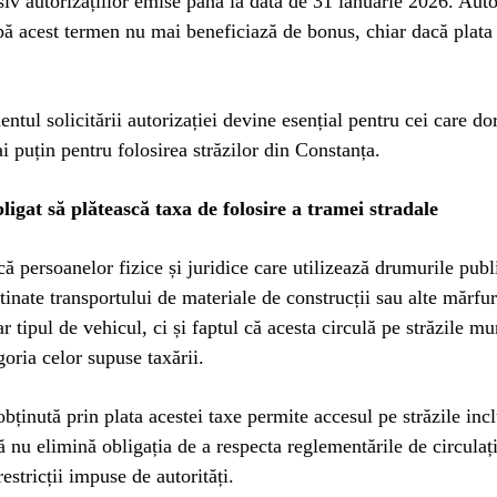
siv autorizațiilor emise până la data de 31 ianuarie 2026. Autor
pă acest termen nu mai beneficiază de bonus, chiar dacă plata
ntul solicitării autorizației devine esențial pentru cei care do
i puțin pentru folosirea străzilor din Constanța.
ligat să plătească taxa de folosire a tramei stradale
că persoanelor fizice și juridice care utilizează drumurile publ
tinate transportului de materiale de construcții sau alte mărfu
 tipul de vehicul, ci și faptul că acesta circulă pe străzile mu
goria celor supuse taxării.
obținută prin plata acestei taxe permite accesul pe străzile inc
să nu elimină obligația de a respecta reglementările de circulaț
estricții impuse de autorități.