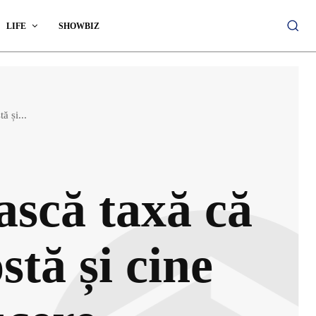
LIFE
SHOWBIZ
ă și...
ască taxă că
stă și cine