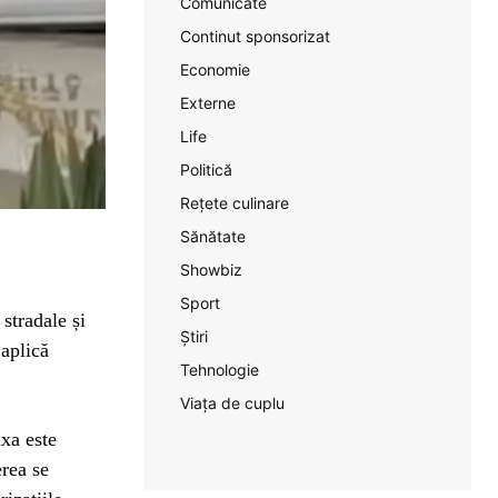
Comunicate
Continut sponsorizat
Economie
Externe
Life
Politică
Rețete culinare
Sănătate
Showbiz
Sport
 stradale și
Știri
aplică
Tehnologie
Viața de cuplu
xa este
erea se