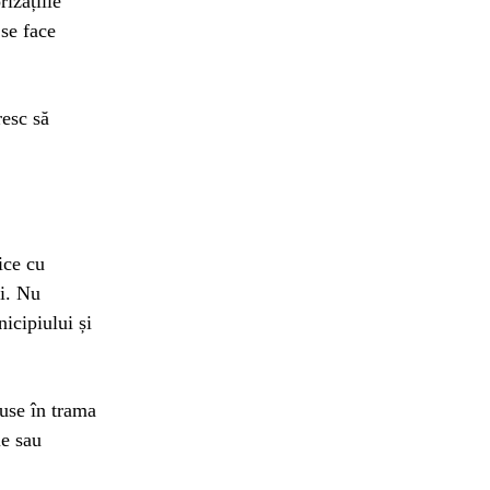
izațiile
 se face
resc să
ice cu
ri. Nu
nicipiului și
luse în trama
ie sau