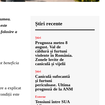
 lumea.
Știri recente
este
folosire a
Știri
Prognoza meteo 8
august. Val de
căldură și furtuni
violente în România.
Zonele lovite de
ot beneficia
caniculă și vijelii
Știri
Caniculă sufocantă
și furtuni
periculoase. Ultima
re a explicat
prognoză de la ANM
condiții este
Externe
Tensiuni între SUA