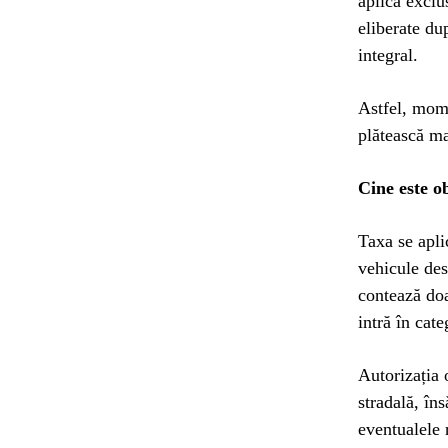
aplică exclu
eliberate du
integral.
Astfel, mome
plătească ma
Cine este ob
Taxa se apli
vehicule des
contează doar
intră în cate
Autorizația 
stradală, în
eventualele r