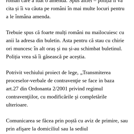
român care a luat o amendă. Spus altfel – poliția îi va
cita și îi va căuta pe români în mai multe locuri pentru
a le înmâna amenda.
Trebuie spus că foarte mulți români nu mailocuiesc cu
anii la adresa din buletin. Asta pentru că stau cu chirie
ori muncesc în alt oraș și nu și-au schimbat buletinul.
Poliția vrea să îi găsească pe aceștia.
Potrivit vechiului proiect de lege, „Transmiterea
proceselor-verbale de contravenţie se face in baza
art.27 din Ordonanta 2/2001 privind regimul
contravenţiilor, cu modificările şi completările
ulterioare.
Comunicarea se făcea prin poștă cu aviz de primire, sau
prin afişare la domiciliul sau la sediul