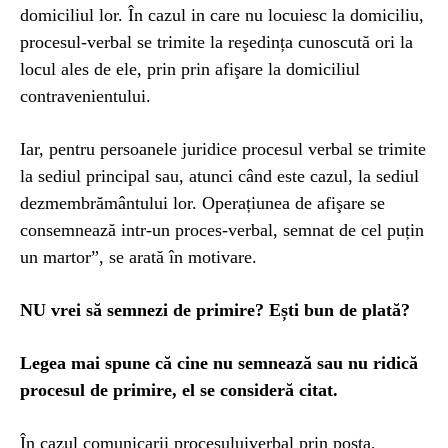
domiciliul lor. În cazul in care nu locuiesc la domiciliu,
procesul-verbal se trimite la reşedința cunoscută ori la
locul ales de ele, prin prin afişare la domiciliul
contravenientului.
Iar, pentru persoanele juridice procesul verbal se trimite
la sediul principal sau, atunci când este cazul, la sediul
dezmembrământului lor. Operațiunea de afişare se
consemnează intr-un proces-verbal, semnat de cel puțin
un martor”, se arată în motivare.
NU vrei să semnezi de primire? Ești bun de plată?
Legea mai spune că cine nu semnează sau nu ridică
procesul de primire, el se consideră citat.
În cazul comunicarii procesuluiverbal prin posta,