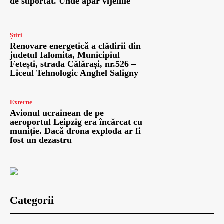
de suportat. Unde apar vijeliile
Știri
Renovare energetică a clădirii din
judetul Ialomita, Municipiul
Fetești, strada Călărași, nr.526 –
Liceul Tehnologic Anghel Saligny
Externe
Avionul ucrainean de pe
aeroportul Leipzig era încărcat cu
muniție. Dacă drona exploda ar fi
fost un dezastru
Categorii