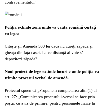
contravenientului”.
Poliția extinde zona unde va căuta românii certați
cu legea
Citește și: Amendă 500 lei dacă nu cureți zăpada și
gheața din fața casei. La ce distanță ai voie să
depozitezi zăpada?
Noul proiect de lege extinde locurile unde poliția va
trimite procesul verbal de amendă.
Proiectul spuen că „Propunem completarea alin.(1) al
art. 27: „Comunicarea procesului-verbal se face prin
poștă, cu aviz de primire, pentru persoanele fizice la