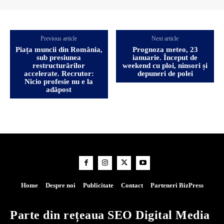
Previous article
Next article
Piața muncii din România,
Prognoza meteo, 23
sub presiunea
ianuarie. Început de
restructurărilor
weekend cu ploi, ninsori și
accelerate. Recrutor:
depuneri de polei
Nicio profesie nu e la
adăpost
Home
Despre noi
Publicitate
Contact
Parteneri BizPress
Parte din rețeaua SEO Digital Media