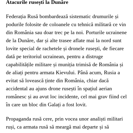
Atacurile rusești la Dunăre
Federația Rusă bombardează sistematic drumurile și
podurile folosite de coloanele cu tehnică militară ce vin
din România sau doar trec pe la noi. Porturile ucrainene
de la Dunăre, dar și alte trasee aflate mai la nord sunt
lovite special de rachetele și dronele rusești, de fiecare
dată pe teritoriul ucrainean, pentru a distruge
capabilitățile militare și muniția trimisă de România și
de aliați pentru armata Kievului. Până acum, Rusia a
evitat să lovească ținte din România, chiar dacă
accidental au ajuns drone rusești în spațiul aerian
românesc și au avut loc incidente, cel mai grav fiind cel
în care un bloc din Galați a fost lovit.
Propaganda rusă cere, prin vocea unor analiști militari
ruși, ca armata rusă să meargă mai departe și să