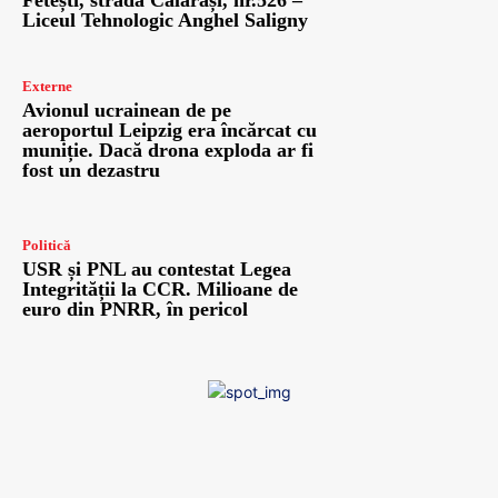
Fetești, strada Călărași, nr.526 –
Liceul Tehnologic Anghel Saligny
Externe
Avionul ucrainean de pe
aeroportul Leipzig era încărcat cu
muniție. Dacă drona exploda ar fi
fost un dezastru
Politică
USR și PNL au contestat Legea
Integrității la CCR. Milioane de
euro din PNRR, în pericol