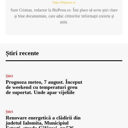
https://bizpress.ro
Sunt Cristian, redactor la BizPress.ro. Îmi place să scriu știri clare
și bine documentate, care aduc cititorilor informații corecte și
utile.
Știri recente
Știri
Prognoza meteo, 7 august. Început
de weekend cu temperaturi greu
de suportat. Unde apar vijeliile
Știri
Renovare energetică a clădirii din
judetul Ialomita, Municipiul