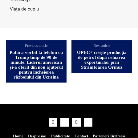
Viața de cuplu
Previous article
Next article
Putin a vorbit la telefon cu
OPEC+ crește producția
Trump timp de 90 de
de petrol după reluarea
minute. Liderul american
exporturilor prin
și-a oferit din nou ajutorul
Strâmtoarea Ormuz
pentru încheierea
războiului din Ucraina
Home
Despre noi
Publicitate
Contact
Parteneri BizPress