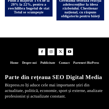
Putin a majorat TVA de la
Germania testează reacția
20% la 22%, pentru a
adolescenților la ideea
reechilibra bugetul de stat
războiului. Chestionar
Totul se scumpeşte
național, cu răspuns
obligatoriu pentru băieți
Home
Despre noi
Publicitate
Contact
Parteneri BizPress
Parte din rețeaua SEO Digital Media
Bizpress.ro îți aduce cele mai importante știri din
actualitate, politică, economie, sport și externe, analizate
profesionist și actualizate constant.