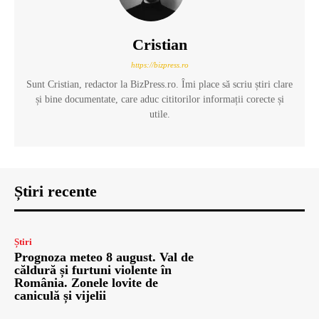
Cristian
https://bizpress.ro
Sunt Cristian, redactor la BizPress.ro. Îmi place să scriu știri clare
și bine documentate, care aduc cititorilor informații corecte și
utile.
Știri recente
Știri
Prognoza meteo 8 august. Val de
căldură și furtuni violente în
România. Zonele lovite de
caniculă și vijelii