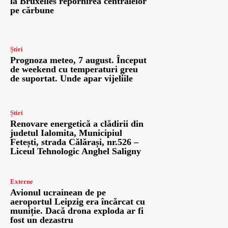
la Bruxelles repornirea centralelor
pe cărbune
Știri
Prognoza meteo, 7 august. Început
de weekend cu temperaturi greu
de suportat. Unde apar vijeliile
Știri
Renovare energetică a clădirii din
judetul Ialomita, Municipiul
Fetești, strada Călărași, nr.526 –
Liceul Tehnologic Anghel Saligny
Externe
Avionul ucrainean de pe
aeroportul Leipzig era încărcat cu
muniție. Dacă drona exploda ar fi
fost un dezastru