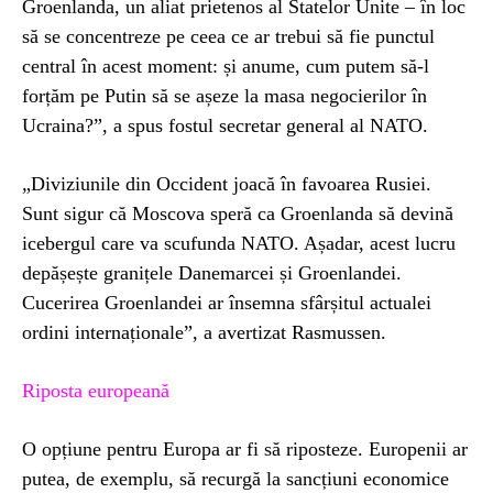
Groenlanda, un aliat prietenos al Statelor Unite – în loc
să se concentreze pe ceea ce ar trebui să fie punctul
central în acest moment: și anume, cum putem să-l
forțăm pe Putin să se așeze la masa negocierilor în
Ucraina?”, a spus fostul secretar general al NATO.
„Diviziunile din Occident joacă în favoarea Rusiei.
Sunt sigur că Moscova speră ca Groenlanda să devină
icebergul care va scufunda NATO. Așadar, acest lucru
depășește granițele Danemarcei și Groenlandei.
Cucerirea Groenlandei ar însemna sfârșitul actualei
ordini internaționale”, a avertizat Rasmussen.
Riposta europeană
O opțiune pentru Europa ar fi să riposteze. Europenii ar
putea, de exemplu, să recurgă la sancțiuni economice