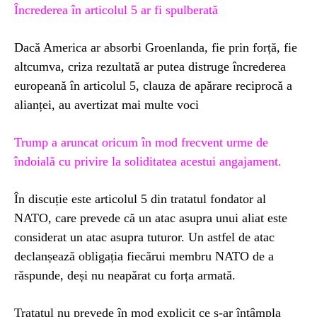
Încrederea în articolul 5 ar fi spulberată
Dacă America ar absorbi Groenlanda, fie prin forță, fie
altcumva, criza rezultată ar putea distruge încrederea
europeană în articolul 5, clauza de apărare reciprocă a
alianței, au avertizat mai multe voci
Trump a aruncat oricum în mod frecvent urme de
îndoială cu privire la soliditatea acestui angajament.
În discuție este articolul 5 din tratatul fondator al
NATO, care prevede că un atac asupra unui aliat este
considerat un atac asupra tuturor. Un astfel de atac
declanșează obligația fiecărui membru NATO de a
răspunde, deși nu neapărat cu forța armată.
Tratatul nu prevede în mod explicit ce s-ar întâmpla