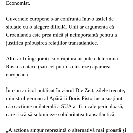
Economist.
Guvernele europene s-ar confrunta într-o astfel de
situație cu o alegere dificilă. Unii ar argumenta că
Groenlanda este prea mică și neimportantă pentru a
justifica prăbușirea relațiilor transatlantice.
Alții ar fi îngrijorați că o ruptură ar putea determina
Rusia să atace (sau cel puțin să testeze) apărarea
europeană.
Într-un articol publicat în ziarul Die Zeit, zilele trecute,
ministrul german al Apărării Boris Pistorius a susținut
că o acțiune unilaterală a SUA ar fi o cale periculoasă,
care riscă să submineze solidaritatea transatlantică.
„A acționa singur reprezintă o alternativă mai proastă și