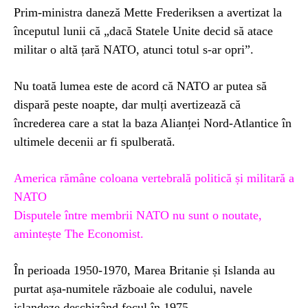
Prim-ministra daneză Mette Frederiksen a avertizat la
începutul lunii că „dacă Statele Unite decid să atace
militar o altă țară NATO, atunci totul s-ar opri”.
Nu toată lumea este de acord că NATO ar putea să
dispară peste noapte, dar mulți avertizează că
încrederea care a stat la baza Alianței Nord-Atlantice în
ultimele decenii ar fi spulberată.
America rămâne coloana vertebrală politică și militară a
NATO
Disputele între membrii NATO nu sunt o noutate,
amintește The Economist.
În perioada 1950-1970, Marea Britanie și Islanda au
purtat așa-numitele războaie ale codului, navele
islandeze deschizând focul în 1975.