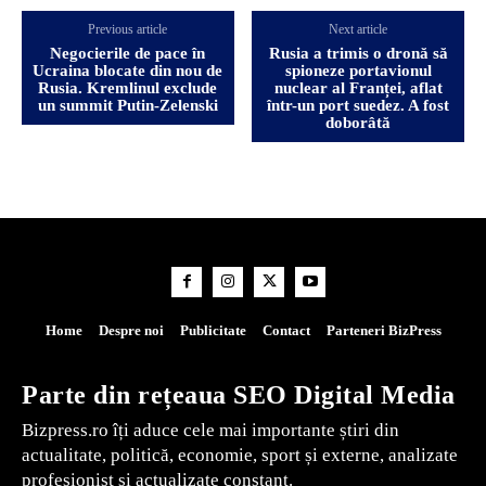
Previous article
Next article
Negocierile de pace în
Rusia a trimis o dronă să
Ucraina blocate din nou de
spioneze portavionul
Rusia. Kremlinul exclude
nuclear al Franței, aflat
un summit Putin-Zelenski
într-un port suedez. A fost
doborâtă
Home
Despre noi
Publicitate
Contact
Parteneri BizPress
Parte din rețeaua SEO Digital Media
Bizpress.ro îți aduce cele mai importante știri din
actualitate, politică, economie, sport și externe, analizate
profesionist și actualizate constant.