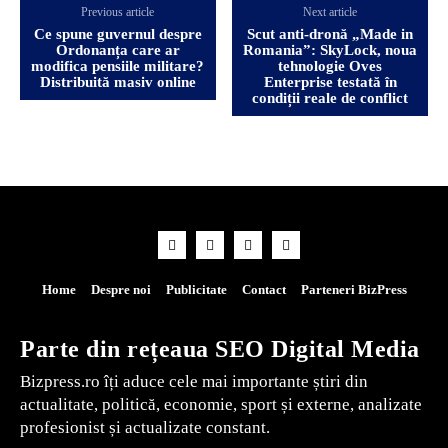
Previous article
Next article
Ce spune guvernul despre
Scut anti-dronă „Made in
Ordonanța care ar
Romania”: SkyLock, noua
modifica pensiile militare?
tehnologie Oves
Distribuită masiv online
Enterprise testată în
condiții reale de conflict
Home
Despre noi
Publicitate
Contact
Parteneri BizPress
Parte din rețeaua SEO Digital Media
Bizpress.ro îți aduce cele mai importante știri din
actualitate, politică, economie, sport și externe, analizate
profesionist și actualizate constant.