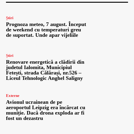
Știri
Prognoza meteo, 7 august. Început
de weekend cu temperaturi greu
de suportat. Unde apar vijeliile
Știri
Renovare energetică a clădirii din
judetul Ialomita, Municipiul
Fetești, strada Călărași, nr.526 –
Liceul Tehnologic Anghel Saligny
Externe
Avionul ucrainean de pe
aeroportul Leipzig era încărcat cu
muniție. Dacă drona exploda ar fi
fost un dezastru