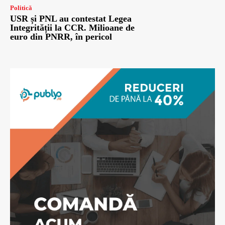
Politică
USR și PNL au contestat Legea
Integrității la CCR. Milioane de
euro din PNRR, în pericol