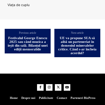
Viața de cuplu
Previous article
Next article
Festivalul George Enescu
UE va propune SUA să
2025 sau când muzica a
aibă un parteneriat în
ieșit din sală. Bilanțul unei
domeniul mineralelor
ediții memorabile
critice. Când s-ar încheia
acordul?
Home
Despre noi
Publicitate
Contact
Parteneri BizPress