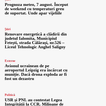
Prognoza meteo, 7 august. Început
de weekend cu temperaturi greu
de suportat. Unde apar vijeliile
Știri
Renovare energetică a clădirii din
judetul Ialomita, Municipiul
Fetești, strada Călărași, nr.526 –
Liceul Tehnologic Anghel Saligny
Externe
Avionul ucrainean de pe
aeroportul Leipzig era încărcat cu
muniție. Dacă drona exploda ar fi
fost un dezastru
Politică
USR și PNL au contestat Legea
Integrității la CCR. Milioane de