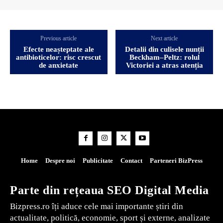
Previous article
Next article
Efecte neașteptate ale
Detalii din culisele nunții
antibioticelor: risc crescut
Beckham–Peltz: rolul
de anxietate
Victoriei a atras atenția
Home
Despre noi
Publicitate
Contact
Parteneri BizPress
Parte din rețeaua SEO Digital Media
Bizpress.ro îți aduce cele mai importante știri din
actualitate, politică, economie, sport și externe, analizate