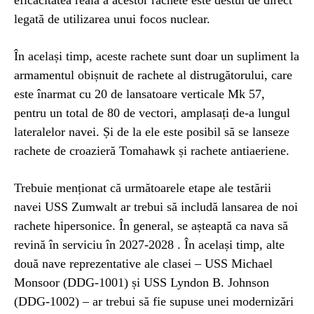
eficacitatea reală a acestor rachete este destul de direct
legată de utilizarea unui focos nuclear.
În același timp, aceste rachete sunt doar un supliment la
armamentul obișnuit de rachete al distrugătorului, care
este înarmat cu 20 de lansatoare verticale Mk 57,
pentru un total de 80 de vectori, amplasați de-a lungul
lateralelor navei. Și de la ele este posibil să se lanseze
rachete de croazieră Tomahawk și rachete antiaeriene.
Trebuie menționat că următoarele etape ale testării
navei USS Zumwalt ar trebui să includă lansarea de noi
rachete hipersonice. În general, se așteaptă ca nava să
revină în serviciu în 2027-2028 . În același timp, alte
două nave reprezentative ale clasei – USS Michael
Monsoor (DDG-1001) și USS Lyndon B. Johnson
(DDG-1002) – ar trebui să fie supuse unei modernizări