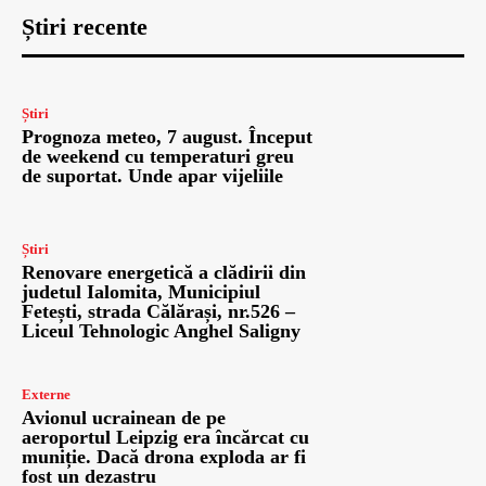
Știri recente
Știri
Prognoza meteo, 7 august. Început
de weekend cu temperaturi greu
de suportat. Unde apar vijeliile
Știri
Renovare energetică a clădirii din
judetul Ialomita, Municipiul
Fetești, strada Călărași, nr.526 –
Liceul Tehnologic Anghel Saligny
Externe
Avionul ucrainean de pe
aeroportul Leipzig era încărcat cu
muniție. Dacă drona exploda ar fi
fost un dezastru