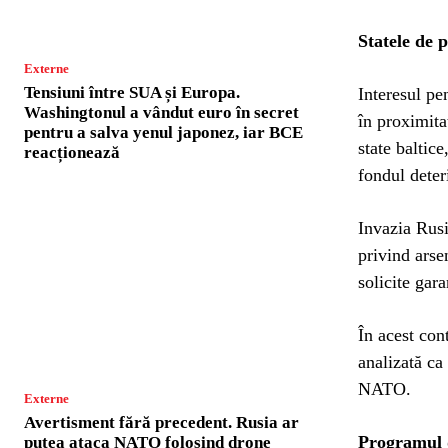
Statele de p
Externe
Tensiuni între SUA și Europa.
Interesul pen
Washingtonul a vândut euro în secret
în proximita
pentru a salva yenul japonez, iar BCE
state baltic
reacționează
fondul deteri
Invazia Rusi
privind ars
solicite gara
În acest con
analizată ca
NATO.
Externe
Avertisment fără precedent. Rusia ar
Programul 
putea ataca NATO folosind drone