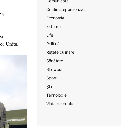
Comunicate
Continut sponsorizat
 și
Economie
Externe
Life
ea
or Unite.
Politică
Rețete culinare
Sănătate
Showbiz
Sport
Știri
Tehnologie
Viața de cuplu