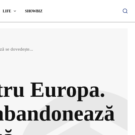
LIFE
SHOWBIZ
ă se dovedește...
tru Europa.
 abandonează