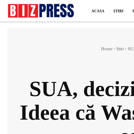
ACASA
ȘTIRI
Home
Știri
SUA
SUA, deciz
Ideea că Wa