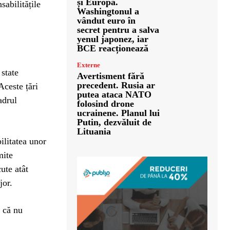
și Europa.
sabilitățile
Washingtonul a
vândut euro în
secret pentru a salva
yenul japonez, iar
BCE reacționează
Externe
state
Avertisment fără
precedent. Rusia ar
Aceste țări
putea ataca NATO
adrul
folosind drone
ucrainene. Planul lui
Putin, dezvăluit de
Lituania
ilitatea unor
mite
ute atât
jor.
i că nu