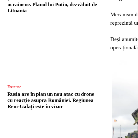
ucrainene. Planul lui Putin, dezvăluit de
Lituania
Mecanismul d
reprezintă u
Deși anumite
operațională
Externe
Rusia are în plan un nou atac cu drone
cu reacție asupra României. Regiunea
Reni-Galați este în vizor