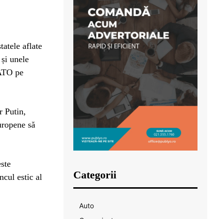
tatele aflate
 și unele
NATO pe
r Putin,
uropene să
este
Categorii
ncul estic al
Auto