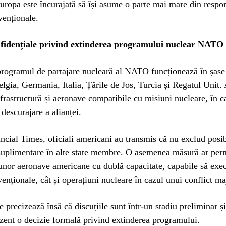
uropa este încurajată să își asume o parte mai mare din respon
venționale.
nfidențiale privind extinderea programului nuclear NATO
programul de partajare nucleară al NATO funcționează în șase 
lgia, Germania, Italia, Țările de Jos, Turcia și Regatul Unit. 
frastructură și aeronave compatibile cu misiuni nucleare, în c
 descurajare a alianței.
ancial Times, oficiali americani au transmis că nu exclud posib
 suplimentare în alte state membre. O asemenea măsură ar per
nor aeronave americane cu dublă capacitate, capabile să exec
enționale, cât și operațiuni nucleare în cazul unui conflict ma
te precizează însă că discuțiile sunt într-un stadiu preliminar ș
ezent o decizie formală privind extinderea programului.