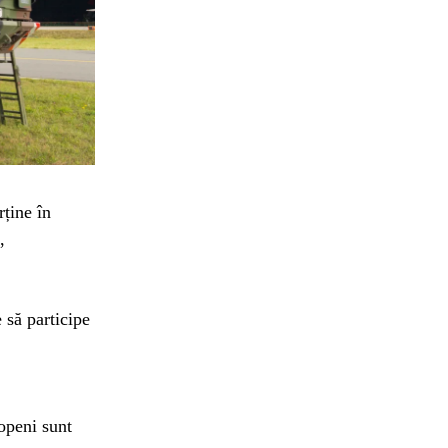
rține în
,
 să participe
ropeni sunt