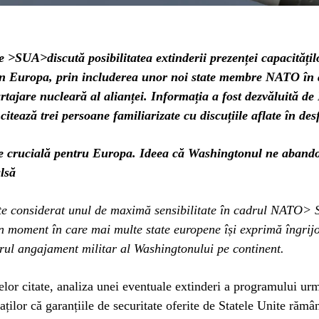
e >SUA>discută posibilitatea extinderii prezenței capacități
n Europa, prin includerea unor noi state membre NATO în 
rtajare nucleară al alianței. Informația a fost dezvăluită de
citează trei persoane familiarizate cu discuțiile aflate în de
e crucială pentru Europa. Ideea că Washingtonul ne aband
lsă
ste considerat unul de maximă sensibilitate în cadrul NATO>
n moment în care mai multe state europene își exprimă îngrij
orul angajament militar al Washingtonului pe continent.
selor citate, analiza unei eventuale extinderi a programului ur
aților că garanțiile de securitate oferite de Statele Unite rămâ