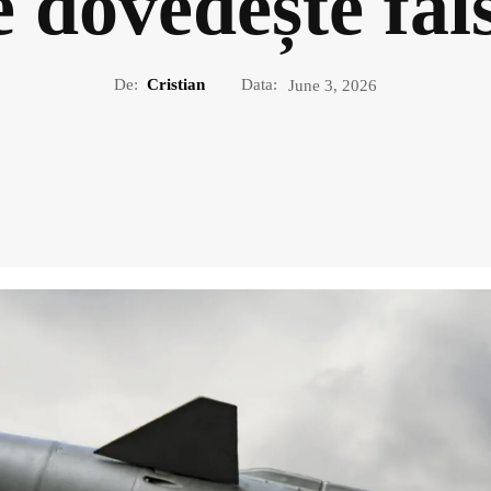
e dovedește fal
De:
Cristian
Data:
June 3, 2026