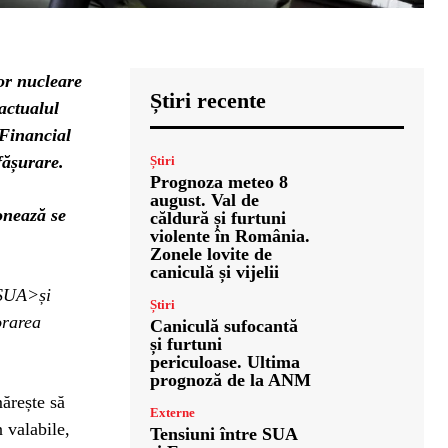
lor nucleare
Știri recente
actualul
 Financial
sfășurare.
Știri
Prognoza meteo 8
august. Val de
onează se
căldură și furtuni
violente în România.
Zonele lovite de
caniculă și vijelii
 SUA>și
Știri
orarea
Caniculă sufocantă
și furtuni
periculoase. Ultima
prognoză de la ANM
mărește să
Externe
n valabile,
Tensiuni între SUA