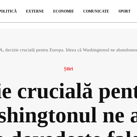
POLITICĂ
EXTERNE
ECONOMIE
COMUNICATE
SPORT
, decizie crucială pentru Europa. Ideea că Washingtonul ne abandoneaz
Știri
ie crucială pen
shingtonul ne