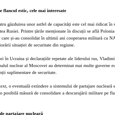
e flancul estic, cele mai interesate
tru găzduirea unor astfel de capacități este cel mai ridicat în s
tea Rusiei. Printre țările menționate în discuții se află Polonia
e, care și-au consolidat în ultimii ani cooperarea militară cu 
orării situației de securitate din regiune.
ei în Ucraina și declarațiile repetate ale liderului rus, Vladimi
enalul nuclear al Moscovei au determinat mai multe guverne e
nții suplimentare de securitate.
text, o eventuală extindere a sistemului de partajare nucleară 
 o posibilă măsură de consolidare a descurajării militare pe fla
de partajare nucleară