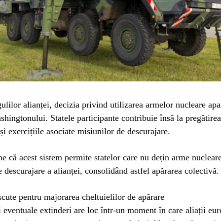
lilor alianței, decizia privind utilizarea armelor nucleare apa
ashingtonului. Statele participante contribuie însă la pregătirea
și exercițiile asociate misiunilor de descurajare.
 că acest sistem permite statelor care nu dețin arme nucleare
de descurajare a alianței, consolidând astfel apărarea colectivă.
scute pentru majorarea cheltuielilor de apărare
 eventuale extinderi are loc într-un moment în care aliații eu