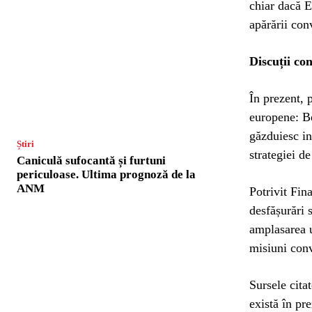
chiar dacă E
apărării con
Discuții co
În prezent, 
europene: Be
găzduiesc in
Știri
strategiei de
Caniculă sufocantă și furtuni
periculoase. Ultima prognoză de la
ANM
Potrivit Fin
desfășurări
amplasarea u
misiuni conv
Sursele cita
există în pr