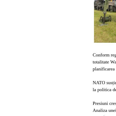
Conform regu
totalitate W
planificarea 
NATO susține
la politica 
Presiuni cre
Analiza unei