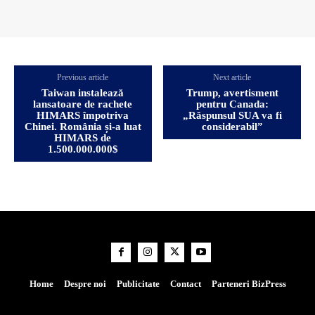
Previous article
Next article
Taiwan instalează
Trump, avertisment
lansatoare de rachete
pentru Canada:
HIMARS împotriva
„Răspunsul SUA va fi
Chinei. România și-a luat
considerabil”
HIMARS de
1.500.000.000$
Home
Despre noi
Publicitate
Contact
Parteneri BizPress