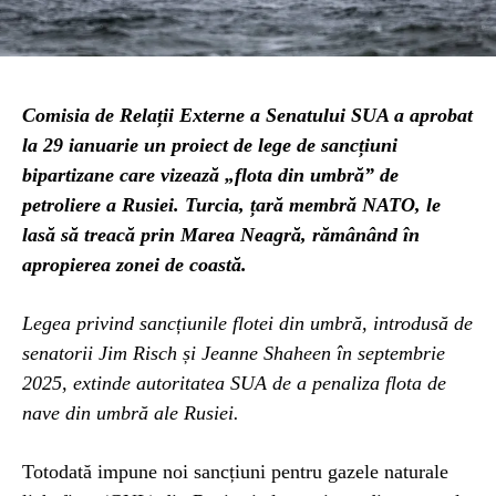
Comisia de Relații Externe a Senatului SUA a aprobat
la 29 ianuarie un proiect de lege de sancțiuni
bipartizane care vizează „flota din umbră” de
petroliere a Rusiei. Turcia, țară membră NATO, le
lasă să treacă prin Marea Neagră, rămânând în
apropierea zonei de coastă.
Legea privind sancțiunile flotei din umbră, introdusă de
senatorii Jim Risch și Jeanne Shaheen în septembrie
2025, extinde autoritatea SUA de a penaliza flota de
nave din umbră ale Rusiei.
Totodată impune noi sancțiuni pentru gazele naturale