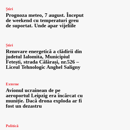
Știri
Prognoza meteo, 7 august. Început
de weekend cu temperaturi greu
de suportat. Unde apar vijeliile
Știri
Renovare energetică a clădirii din
judetul Ialomita, Municipiul
Fetești, strada Călărași, nr.526 –
Liceul Tehnologic Anghel Saligny
Externe
Avionul ucrainean de pe
aeroportul Leipzig era încărcat cu
muniție. Dacă drona exploda ar fi
fost un dezastru
Politică