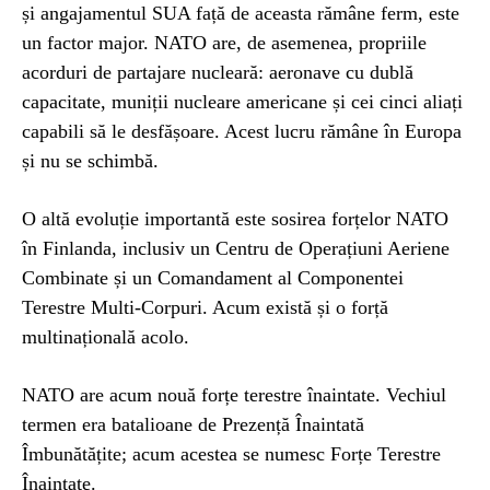
și angajamentul SUA față de aceasta rămâne ferm, este
un factor major. NATO are, de asemenea, propriile
acorduri de partajare nucleară: aeronave cu dublă
capacitate, muniții nucleare americane și cei cinci aliați
capabili să le desfășoare. Acest lucru rămâne în Europa
și nu se schimbă.
O altă evoluție importantă este sosirea forțelor NATO
în Finlanda, inclusiv un Centru de Operațiuni Aeriene
Combinate și un Comandament al Componentei
Terestre Multi-Corpuri. Acum există și o forță
multinațională acolo.
NATO are acum nouă forțe terestre înaintate. Vechiul
termen era batalioane de Prezență Înaintată
Îmbunătățite; acum acestea se numesc Forțe Terestre
Înaintate.