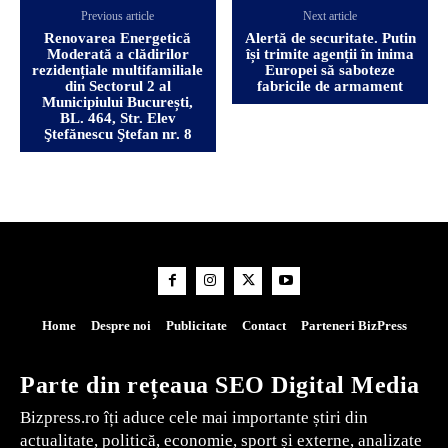
Previous article
Next article
Renovarea Energetică
Alertă de securitate. Putin
Moderată a clădirilor
își trimite agenții în inima
rezidențiale multifamiliale
Europei să saboteze
din Sectorul 2 al
fabricile de armament
Municipiului București,
BL. 464, Str. Elev
Ştefănescu Ştefan nr. 8
Home
Despre noi
Publicitate
Contact
Parteneri BizPress
Parte din rețeaua SEO Digital Media
Bizpress.ro îți aduce cele mai importante știri din
actualitate, politică, economie, sport și externe, analizate