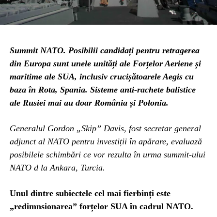
Summit NATO. Posibilii candidați pentru retragerea
din Europa sunt unele unități ale Forțelor Aeriene și
maritime ale SUA, inclusiv crucișătoarele Aegis cu
baza în Rota, Spania. Sisteme anti-rachete balistice
ale Rusiei mai au doar România și Polonia.
Generalul Gordon „Skip” Davis, fost secretar general
adjunct al NATO pentru investiții în apărare, evaluază
posibilele schimbări ce vor rezulta în urma summit-ului
NATO d la Ankara, Turcia.
Unul dintre subiectele cel mai fierbinți este
„redimnsionarea” forțelor SUA în cadrul NATO.