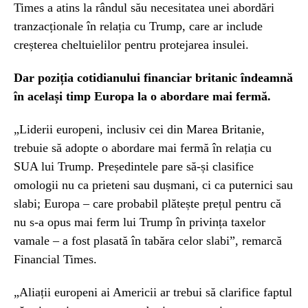
Times a atins la rândul său necesitatea unei abordări
tranzacționale în relația cu Trump, care ar include
creșterea cheltuielilor pentru protejarea insulei.
Dar poziția cotidianului financiar britanic îndeamnă
în același timp Europa la o abordare mai fermă.
„Liderii europeni, inclusiv cei din Marea Britanie,
trebuie să adopte o abordare mai fermă în relația cu
SUA lui Trump. Președintele pare să-și clasifice
omologii nu ca prieteni sau dușmani, ci ca puternici sau
slabi; Europa – care probabil plătește prețul pentru că
nu s-a opus mai ferm lui Trump în privința taxelor
vamale – a fost plasată în tabăra celor slabi”, remarcă
Financial Times.
„Aliații europeni ai Americii ar trebui să clarifice faptul