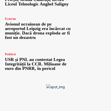
Liceul Tehnologic Anghel Saligny
Externe
Avionul ucrainean de pe
aeroportul Leipzig era încărcat cu
muniție. Dacă drona exploda ar fi
fost un dezastru
Politică
USR și PNL au contestat Legea
Integrității la CCR. Milioane de
euro din PNRR, în pericol