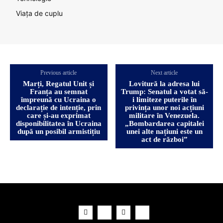
Viața de cuplu
Previous article
Next article
Marți, Regatul Unit și
Lovitură la adresa lui
Franța au semnat
Trump: Senatul a votat să-
împreună cu Ucraina o
i limiteze puterile în
declarație de intenție, prin
privința unor noi acțiuni
care și-au exprimat
militare în Venezuela.
disponibilitatea în Ucraina
„Bombardarea capitalei
după un posibil armistițiu
unei alte națiuni este un
act de război”