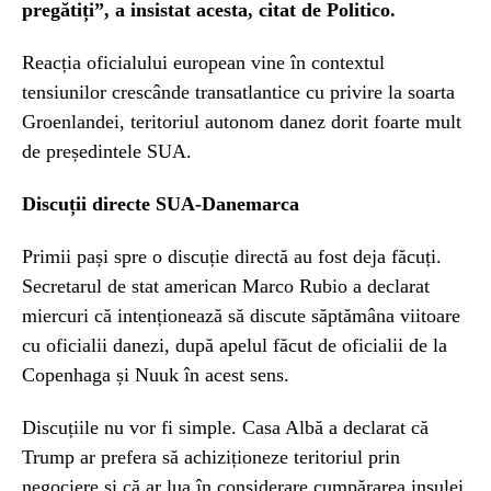
pregătiți”, a insistat acesta, citat de Politico.
Reacția oficialului european vine în contextul
tensiunilor crescânde transatlantice cu privire la soarta
Groenlandei, teritoriul autonom danez dorit foarte mult
de președintele SUA.
Discuții directe SUA-Danemarca
Primii pași spre o discuție directă au fost deja făcuți.
Secretarul de stat american Marco Rubio a declarat
miercuri că intenționează să discute săptămâna viitoare
cu oficialii danezi, după apelul făcut de oficialii de la
Copenhaga și Nuuk în acest sens.
Discuțiile nu vor fi simple. Casa Albă a declarat că
Trump ar prefera să achiziționeze teritoriul prin
negociere și că ar lua în considerare cumpărarea insulei,