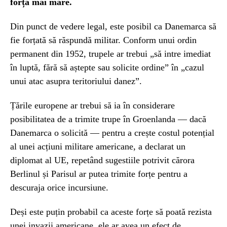
forță mai mare.
Din punct de vedere legal, este posibil ca Danemarca să
fie forțată să răspundă militar. Conform unui ordin
permanent din 1952, trupele ar trebui „să intre imediat
în luptă, fără să aștepte sau solicite ordine” în „cazul
unui atac asupra teritoriului danez”.
Țările europene ar trebui să ia în considerare
posibilitatea de a trimite trupe în Groenlanda — dacă
Danemarca o solicită — pentru a crește costul potențial
al unei acțiuni militare americane, a declarat un
diplomat al UE, repetând sugestiile potrivit cărora
Berlinul și Parisul ar putea trimite forțe pentru a
descuraja orice incursiune.
Deși este puțin probabil ca aceste forțe să poată rezista
unei invazii americane, ele ar avea un efect de