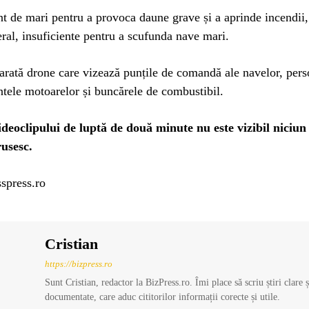
nt de mari pentru a provoca daune grave și a aprinde incendii,
eral, insuficiente pentru a scufunda nave mari.
arată drone care vizează punțile de comandă ale navelor, pers
tele motoarelor și buncărele de combustibil.
ideoclipului de luptă de două minute nu este vizibil niciun
rusesc.
spress.ro
Cristian
https://bizpress.ro
Sunt Cristian, redactor la BizPress.ro. Îmi place să scriu știri clare 
documentate, care aduc cititorilor informații corecte și utile.