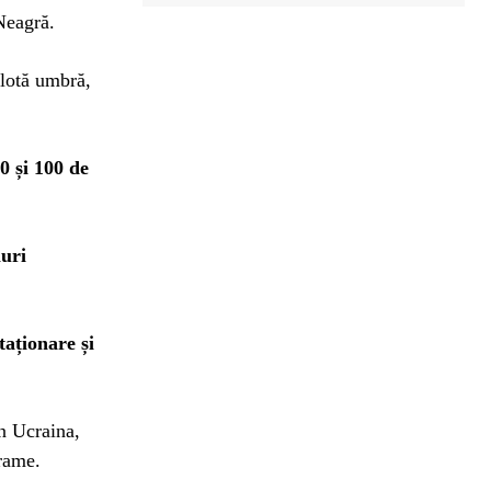
Neagră.
flotă umbră,
0 și 100 de
luri
taționare și
în Ucraina,
grame.