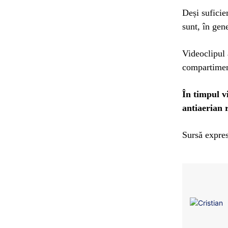
Deși suficie
sunt, în gen
Videoclipul 
compartimen
În timpul v
antiaerian 
Sursă expres