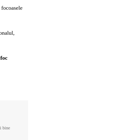
 focoasele
onalul,
 foc
și bine