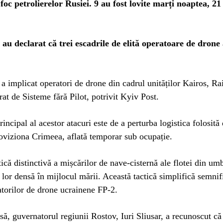
oc petrolierelor Rusiei. 9 au fost lovite marți noaptea, 21
 au declarat că trei escadrile de elită operatoare de drone
a implicat operatori de drone din cadrul unităților Kairos, Ra
at de Sisteme fără Pilot, potrivit Kyiv Post.
rincipal al acestor atacuri este de a perturba logistica folosită
oviziona Crimeea, aflată temporar sub ocupație.
tică distinctivă a mișcărilor de nave-cisternă ale flotei din um
lor densă în mijlocul mării. Această tactică simplifică semnif
torilor de drone ucrainene FP-2.
să, guvernatorul regiunii Rostov, Iuri Sliusar, a recunoscut c