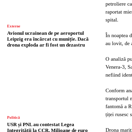
petroliere c
raportat mier
spital.
Externe
Avionul ucrainean de pe aeroportul
În noaptea d
Leipzig era încărcat cu muniție. Dacă
au lovit, de
drona exploda ar fi fost un dezastru
O analiză pu
Venera-3, Sa
nefiind ident
Conform anal
transportul 
fantomă a Ru
țiței rusesc 
Politică
USR și PNL au contestat Legea
Drona marit
Integrității la CCR. Milioane de euro