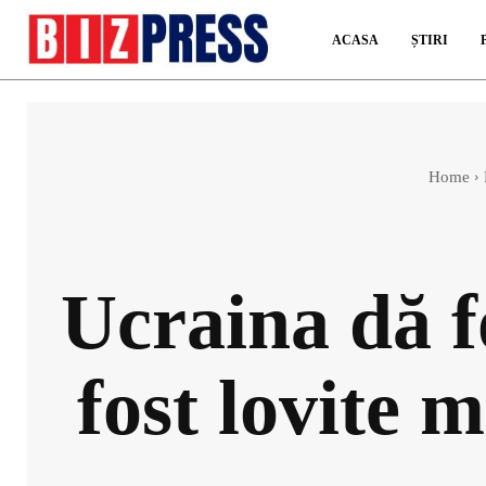
ACASA
ȘTIRI
Home
Ucraina dă fo
fost lovite 