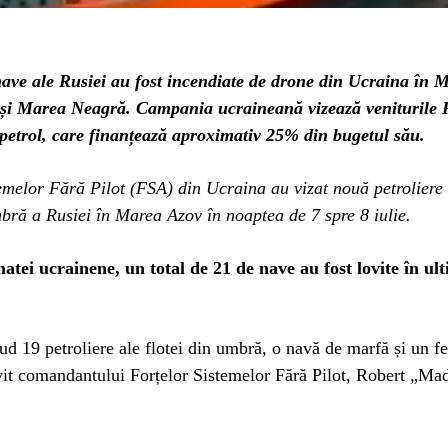
ave ale Rusiei au fost incendiate de drone din Ucraina în 
 și Marea Neagră. Campania ucraineană vizează veniturile R
 petrol, care finanțează aproximativ 25% din bugetul său.
emelor Fără Pilot (FSA) din Ucraina au vizat nouă petroliere
mbră a Rusiei în Marea Azov în noaptea de 7 spre 8 iulie.
atei ucrainene, un total de 21 de nave au fost lovite în ult
ud 19 petroliere ale flotei din umbră, o navă de marfă și un fe
vit comandantului Forțelor Sistemelor Fără Pilot, Robert „Ma