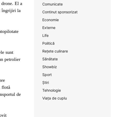
e drone. El a
Comunicate
îngrijiri la
Continut sponsorizat
Economie
Externe
utopilotate
Life
Politică
Rețete culinare
ele sunt
n petrolier
Sănătate
Showbiz
Sport
pre
Știri
 flotă
Tehnologie
ansportul de
Viața de cuplu
ovit