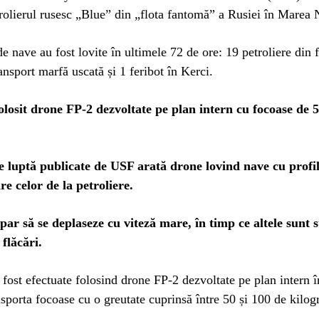
rolierul rusesc „Blue” din „flota fantomă” a Rusiei în Marea 
 de nave au fost lovite în ultimele 72 de ore: 19 petroliere din 
ansport marfă uscată și 1 feribot în Kerci.
olosit drone FP-2 dezvoltate pe plan intern cu focoase de 5
e luptă publicate de USF arată drone lovind nave cu profi
e celor de la petroliere.
par să se deplaseze cu viteză mare, în timp ce altele sunt s
flăcări.
 fost efectuate folosind drone FP-2 dezvoltate pe plan intern 
nsporta focoase cu o greutate cuprinsă între 50 și 100 de kilo