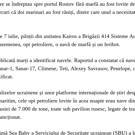
are se îndreptau spre portul Rostov fără marfă au fost lovite d
curi că doi marinari au fost răniți, dintre care unul a necesitat 
e 7 iulie, piloții din unitatea Kairos a Brigăzii 414 Sisteme A
 asemenea, opt petroliere, o navă de marfă și un feribot.
blicată marți a identificat navele. Raportul a constatat că nav
nar-1, Sanar-17, Climene, Teti, Alexey Savrasov, Penelope, u
ificat.
izelor ucrainene și unor platforme internaționale de știri des
maritim, cele opt petroliere lovite în acea noapte erau nave din
siei de 7.000 de tone, toate sub pavilion rusesc, legate de tr
sancționat.
imă Sea Baby a Serviciului de Securitate ucrainean (SBU) a l