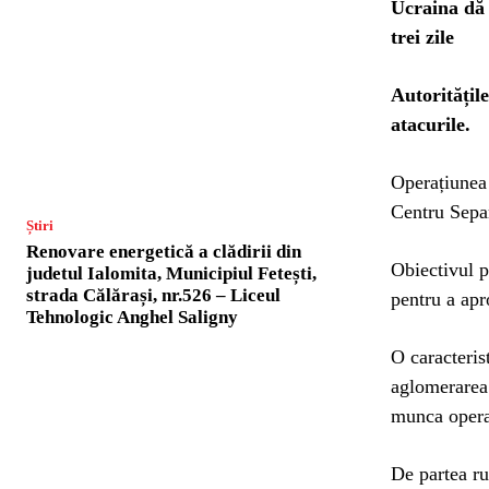
Ucraina dă f
trei zile
Autoritățile
atacurile.
Operațiunea 
Centru Separ
Știri
Renovare energetică a clădirii din
Obiectivul p
judetul Ialomita, Municipiul Fetești,
strada Călărași, nr.526 – Liceul
pentru a apr
Tehnologic Anghel Saligny
O caracteris
aglomerarea 
munca opera
De partea ru