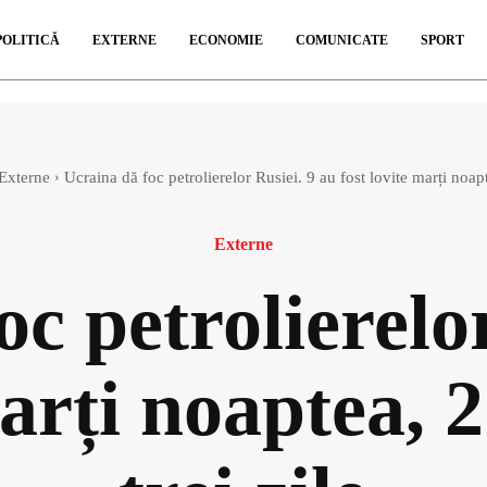
POLITICĂ
EXTERNE
ECONOMIE
COMUNICATE
SPORT
Externe
Ucraina dă foc petrolierelor Rusiei. 9 au fost lovite marți noapt
Externe
c petrolierelo
marți noaptea, 2