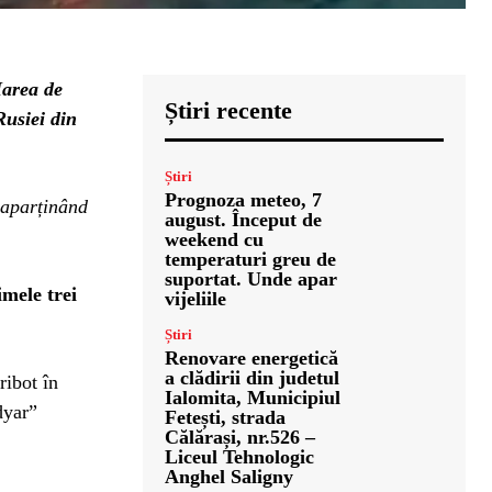
Marea de
Știri recente
usiei din
Știri
Prognoza meteo, 7
 aparținând
august. Început de
weekend cu
temperaturi greu de
suportat. Unde apar
imele trei
vijeliile
Știri
Renovare energetică
a clădirii din judetul
ribot în
Ialomita, Municipiul
dyar”
Fetești, strada
Călărași, nr.526 –
Liceul Tehnologic
Anghel Saligny