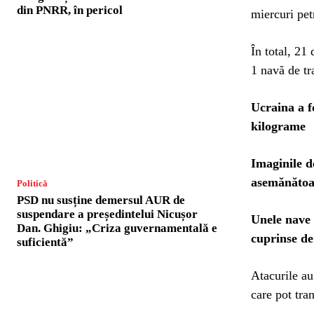
din PNRR, în pericol
miercuri pet
În total, 21
1 navă de tr
Ucraina a f
kilograme
Imaginile d
asemănătoar
Politică
PSD nu susține demersul AUR de
suspendare a președintelui Nicușor
Unele nave 
Dan. Ghigiu: „Criza guvernamentală e
cuprinse de 
suficientă”
Atacurile au
care pot tra