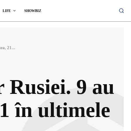
LIFE
SHOWBIZ
ea, 21...
r Rusiei. 9 au
1 în ultimele