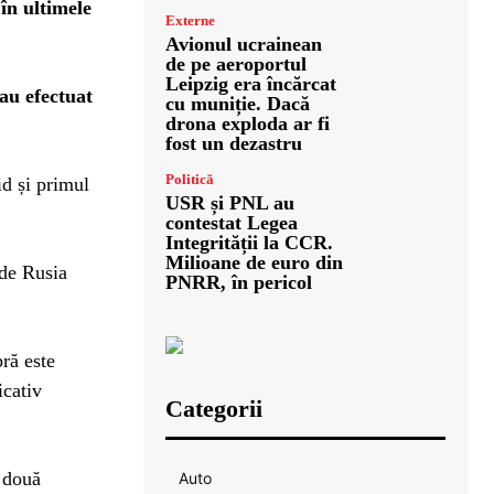
 în ultimele
Externe
Avionul ucrainean
de pe aeroportul
Leipzig era încărcat
 au efectuat
cu muniție. Dacă
drona exploda ar fi
fost un dezastru
Politică
id și primul
USR și PNL au
contestat Legea
Integrității la CCR.
Milioane de euro din
 de Rusia
PNRR, în pericol
bră este
icativ
Categorii
ă două
Auto