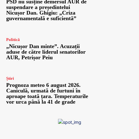
PSD nu susține demersul AUR de
suspendare a președintelui
Nicușor Dan. Ghigiu: „Criza
guvernamentală e suficientă”
Politică
„Nicușor Dan minte”. Acuzații
aduse de către liderul senatorilor
AUR, Petrișor Peiu
Știri
Prognoza meteo 6 august 2026.
Caniculă, urmată de furtuni în
aproape toată țara. Temperaturile
vor urca până la 41 de grade