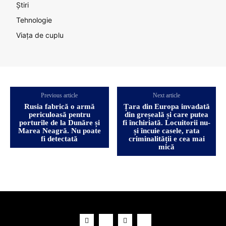
Știri
Tehnologie
Viața de cuplu
Previous article
Next article
Rusia fabrică o armă
Țara din Europa invadată
periculoasă pentru
din greșeală și care putea
porturile de la Dunăre și
fi închiriată. Locuitorii nu-
Marea Neagră. Nu poate
și încuie casele, rata
fi detectată
criminalității e cea mai
mică