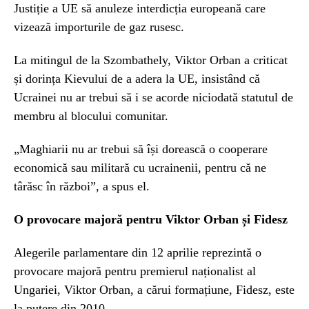
Justiție a UE să anuleze interdicția europeană care
vizează importurile de gaz rusesc.
La mitingul de la Szombathely, Viktor Orban a criticat
și dorința Kievului de a adera la UE, insistând că
Ucrainei nu ar trebui să i se acorde niciodată statutul de
membru al blocului comunitar.
„Maghiarii nu ar trebui să își dorească o cooperare
economică sau militară cu ucrainenii, pentru că ne
târăsc în război”, a spus el.
O provocare majoră pentru Viktor Orban și Fidesz
Alegerile parlamentare din 12 aprilie reprezintă o
provocare majoră pentru premierul naționalist al
Ungariei, Viktor Orban, a cărui formațiune, Fidesz, este
la putere din 2010.