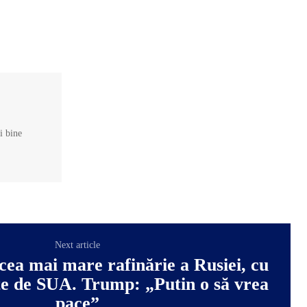
și bine
Next article
cea mai mare rafinărie a Rusiei, cu
e de SUA. Trump: „Putin o să vrea
pace”