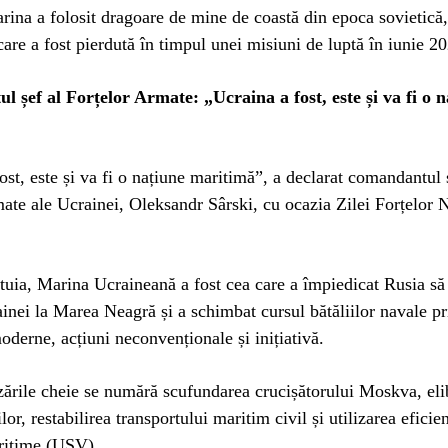
rina a folosit dragoare de mine de coastă din epoca sovietică,
are a fost pierdută în timpul unei misiuni de luptă în iunie 2
 șef al Forțelor Armate: „Ucraina a fost, este și va fi o n
ost, este și va fi o națiune maritimă”, a declarat comandantul 
ate ale Ucrainei, Oleksandr Sârski, cu ocazia Zilei Forțelor 
stuia, Marina Ucraineană a fost cea care a împiedicat Rusia s
inei la Marea Neagră și a schimbat cursul bătăliilor navale pr
oderne, acțiuni neconvenționale și inițiativă.
izările cheie se numără scufundarea crucișătorului Moskva, eli
lor, restabilirea transportului maritim civil și utilizarea eficie
ritime (USV).