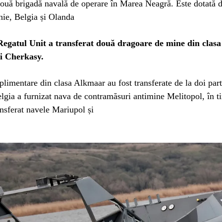
ouă brigadă navală de operare în Marea Neagră. Este dotată d
ie, Belgia și Olanda
 Regatul Unit a transferat două dragoare de mine din clas
i Cherkasy.
plimentare din clasa Alkmaar au fost transferate de la doi par
lgia a furnizat nava de contramăsuri antimine Melitopol, în t
nsferat navele Mariupol și