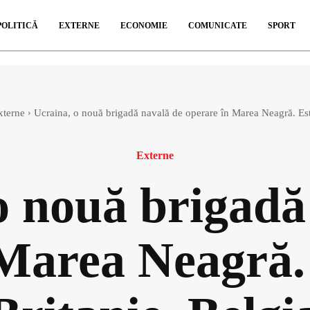
POLITICĂ
EXTERNE
ECONOMIE
COMUNICATE
SPORT
xterne
Ucraina, o nouă brigadă navală de operare în Marea Neagră. Este
Externe
o nouă brigadă
Marea Neagră.