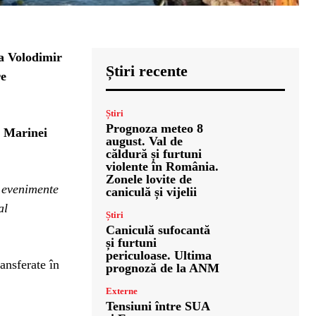
a Volodimir
Știri recente
re
Știri
Prognoza meteo 8
l Marinei
august. Val de
căldură și furtuni
violente în România.
Zonele lovite de
r evenimente
caniculă și vijelii
al
Știri
Caniculă sufocantă
și furtuni
periculoase. Ultima
ansferate în
prognoză de la ANM
Externe
Tensiuni între SUA