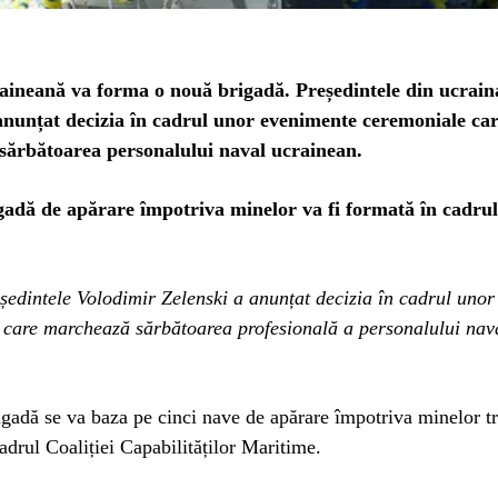
ineană va forma o nouă brigadă. Președintele din ucrain
anunțat decizia în cadrul unor evenimente ceremoniale ca
ărbătoarea personalului naval ucrainean.
adă de apărare împotriva minelor va fi formată în cadru
edintele Volodimir Zelenski a anunțat decizia în cadrul uno
 care marchează sărbătoarea profesională a personalului nav
igadă se va baza pe cinci nave de apărare împotriva minelor tr
adrul Coaliției Capabilităților Maritime.