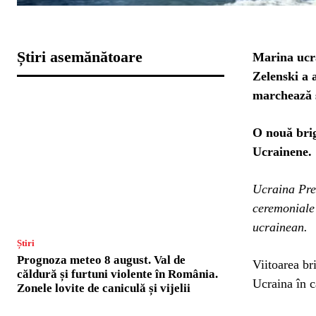
Știri asemănătoare
Marina ucra
Zelenski a 
marchează s
O nouă brig
Ucrainene.
Ucraina Preș
ceremoniale
ucrainean.
Știri
Prognoza meteo 8 august. Val de
Viitoarea br
căldură și furtuni violente în România.
Ucraina în c
Zonele lovite de caniculă și vijelii