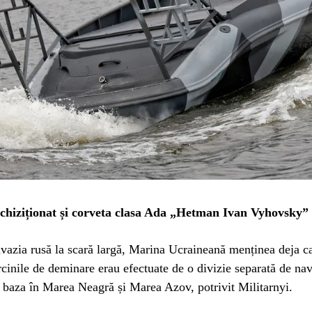
chiziționat și corveta clasa Ada „Hetman Ivan Vyhovsky” 
nvazia rusă la scară largă, Marina Ucraineană menținea deja ca
rcinile de deminare erau efectuate de o divizie separată de na
baza în Marea Neagră și Marea Azov, potrivit Militarnyi.