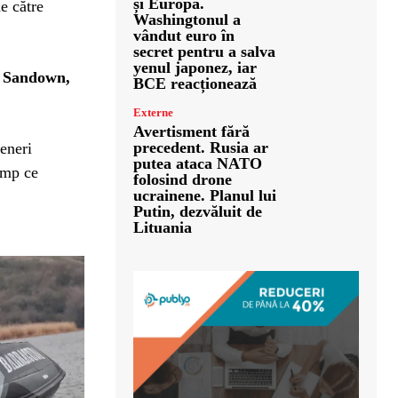
și Europa.
e către
Washingtonul a
vândut euro în
secret pentru a salva
yenul japonez, iar
a Sandown,
BCE reacționează
Externe
Avertisment fără
precedent. Rusia ar
teneri
putea ataca NATO
imp ce
folosind drone
ucrainene. Planul lui
Putin, dezvăluit de
Lituania