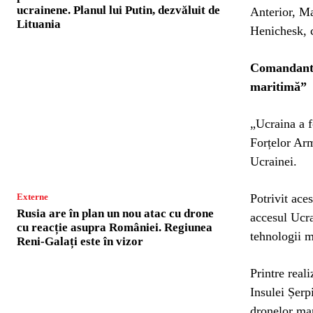
ucrainene. Planul lui Putin, dezvăluit de
Anterior, Ma
Lituania
Henichesk, c
Comandantul
maritimă”
„Ucraina a f
Forțelor Arm
Ucrainei.
Externe
Potrivit ace
Rusia are în plan un nou atac cu drone
accesul Ucra
cu reacție asupra României. Regiunea
tehnologii m
Reni-Galați este în vizor
Printre real
Insulei Șerpi
dronelor ma