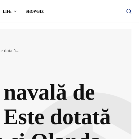
LIFE
SHOWBIZ
 dotată...
 navală de
 Este dotată