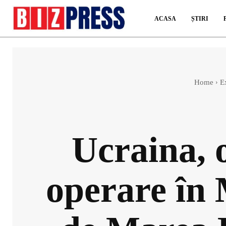
ACASA
ȘTIRI
Home
E
Ucraina, 
operare în 