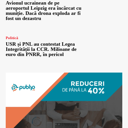
Avionul ucrainean de pe
aeroportul Leipzig era încărcat cu
muniție. Dacă drona exploda ar fi
fost un dezastru
Politică
USR și PNL au contestat Legea
Integrității la CCR. Milioane de
euro din PNRR, în pericol