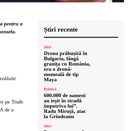
za pentru a
Știri recente
nezuela.
Știri
Drona prăbușită în
Bulgaria, lângă
granița cu România,
era o dronă-
momeală de tip
zvăluite
Maya
Politică
600.000 de oameni
au ieșit în stradă
re pe Truth
împotriva lui”.
UA de a
Radu Miruță, atac
la Grindeanu
Știri