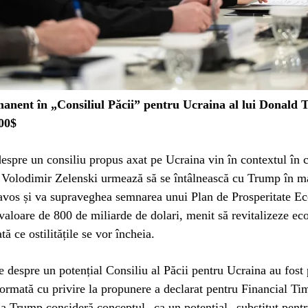
anent în „Consiliul Păcii” pentru Ucraina al lui Donald 
00$
espre un consiliu propus axat pe Ucraina vin în contextul în 
e Volodimir Zelenski urmează să se întâlnească cu Trump în m
Davos și va supraveghea semnarea unui Plan de Prosperitate E
 valoare de 800 de miliarde de dolari, menit să revitalizeze e
ă ce ostilitățile se vor încheia.
le despre un potențial Consiliu al Păcii pentru Ucraina au fost 
ormată cu privire la propunere a declarat pentru Financial Ti
ia Trump consideră conceptul „ca un potențial „substitut pen