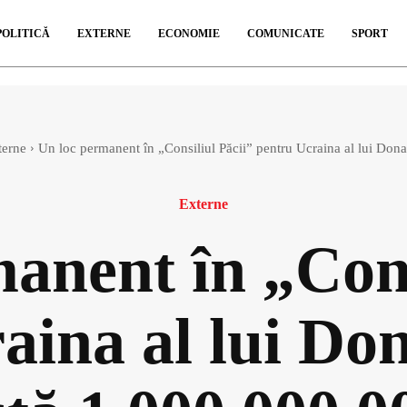
POLITICĂ
EXTERNE
ECONOMIE
COMUNICATE
SPORT
terne
Un loc permanent în „Consiliul Păcii” pentru Ucraina al lui Dona
Externe
anent în „Cons
aina al lui D