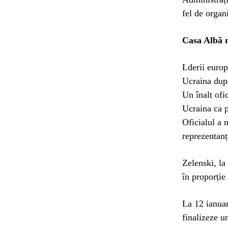
fel de organ
Casa Albă n
Lderii europ
Ucraina după
Un înalt ofi
Ucraina ca p
Oficialul a 
reprezentanț
Zelenski, la
în proporție
La 12 ianuar
finalizeze u