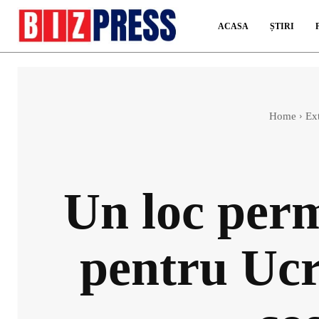
ACASA
ȘTIRI
Home
Ex
Un loc perm
pentru Ucr