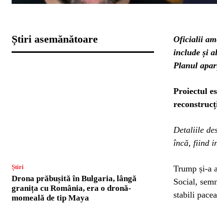
Știri asemănătoare
Oficialii am
include și a
Planul aparț
Proiectul e
reconstrucț
Detaliile de
încă, fiind i
Știri
Trump și-a a
Drona prăbușită în Bulgaria, lângă
Social, semn
granița cu România, era o dronă-
stabili pacea
momeală de tip Maya