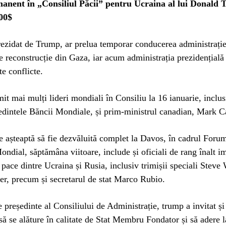
anent în „Consiliul Păcii” pentru Ucraina al lui Donald 
00$
rezidat de Trump, ar prelua temporar conducerea administrație
de reconstrucție din Gaza, iar acum administrația prezidențială 
te conflicte.
t mai mulți lideri mondiali în Consiliu la 16 ianuarie, inclu
edintele Băncii Mondiale, și prim-ministrul canadian, Mark C
se așteaptă să fie dezvăluită complet la Davos, în cadrul Foru
dial, săptămâna viitoare, include și oficiali de rang înalt im
e pace dintre Ucraina și Rusia, inclusiv trimișii speciali Steve 
r, precum și secretarul de stat Marco Rubio.
de președinte al Consiliului de Administrație, trump a invitat 
să se alăture în calitate de Stat Membru Fondator și să adere l