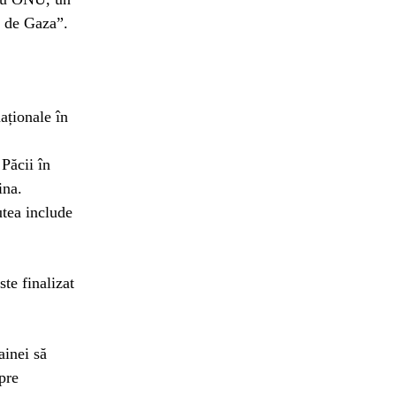
o de Gaza”.
aționale în
 Păcii în
ina.
utea include
te finalizat
ainei să
pre