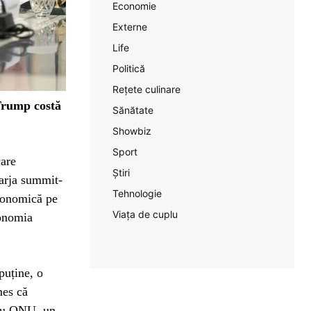
Economie
Externe
Life
Politică
Rețete culinare
Trump costă
Sănătate
Showbiz
Sport
care
Știri
arja summit-
Tehnologie
conomică pe
Viața de cuplu
conomia
puține, o
mes că
tru ONU, un