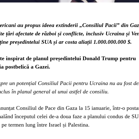
ericani au propus ideea extinderii „Consiliul Pacii” din Ga
lte țări afectate de război și conflicte, inclusiv Ucraina și Ve
ine președintelui SUA și ar costa aliații 1.000.000.000 $.
ste inspirat de planul președintelui Donald Trump pentru
ia postbelică a Gazei.
spre un potențial Consiliul Pacii pentru Ucraina nu au fost de
nclus în planul general al unui astfel de consiliu.
nunțat Consiliul de Pace din Gaza la 15 ianuarie, într-o posta
alând începutul celei de-a doua faze a planului condus de S
 pe termen lung între Israel și Palestina.