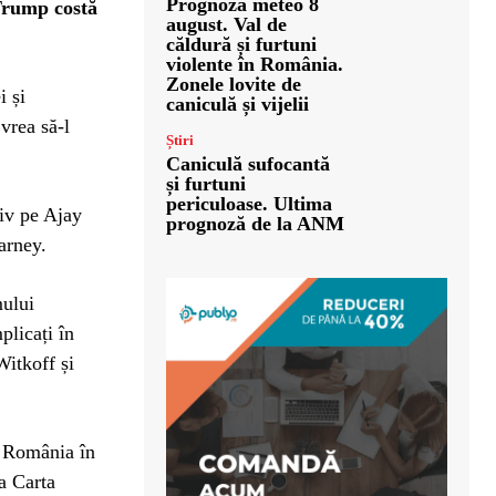
Prognoza meteo 8
Trump costă
august. Val de
căldură și furtuni
violente în România.
Zonele lovite de
i și
caniculă și vijelii
vrea să-l
Știri
Caniculă sufocantă
și furtuni
periculoase. Ultima
siv pe Ajay
prognoză de la ANM
arney.
mului
plicați în
Witkoff și
și România în
a Carta