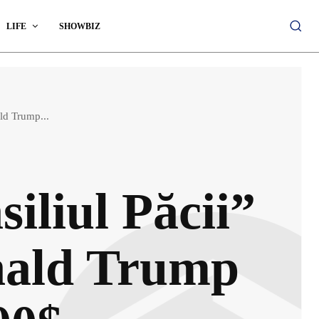
LIFE
SHOWBIZ
ld Trump...
iliul Păcii”
onald Trump