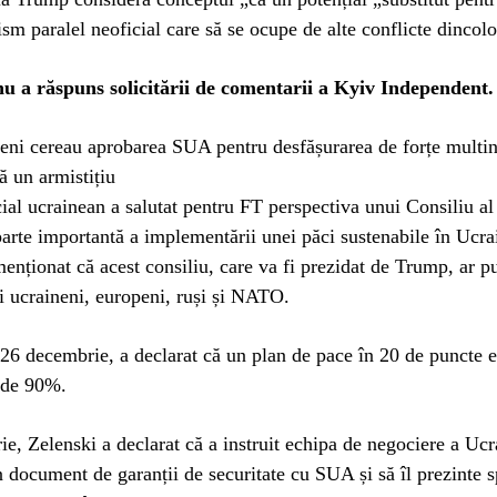
ism paralel neoficial care să se ocupe de alte conflicte dincol
u a răspuns solicitării de comentarii a Kyiv Independent.
eni cereau aprobarea SUA pentru desfășurarea de forțe multin
 un armistițiu
cial ucrainean a salutat pentru FT perspectiva unui Consiliu al
arte importantă a implementării unei păci sustenabile în Ucra
menționat că acest consiliu, care va fi prezidat de Trump, ar p
i ucraineni, europeni, ruși și NATO.
 26 decembrie, a declarat că un plan de pace în 20 de puncte es
 de 90%.
ie, Zelenski a declarat că a instruit echipa de negociere a Ucr
n document de garanții de securitate cu SUA și să îl prezinte s