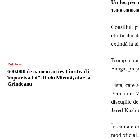
Un loc perm
1.000.000.0
Consiliul, p
eforturilor 
extindă la al
Trump a numi
Politică
Banga, preș
600.000 de oameni au ieșit în stradă
împotriva lui”. Radu Miruță, atac la
Grindeanu
Lista, care 
Economic Mon
discuțiile d
Jared Kushne
În calitate 
mod oficial 