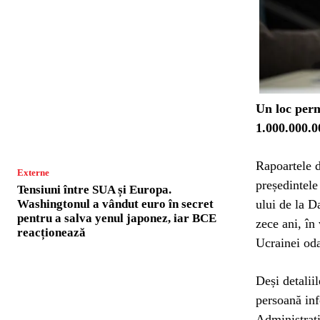
Un loc perm
1.000.000.0
Rapoartele d
Externe
președintel
Tensiuni între SUA și Europa.
Washingtonul a vândut euro în secret
ului de la 
pentru a salva yenul japonez, iar BCE
zece ani, în
reacționează
Ucrainei odat
Deși detalii
persoană inf
Administraț