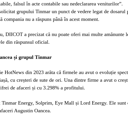
abile, falsul în acte contabile sau nedeclararea veniturilor”.
licitat grupului Tinmar un punct de vedere legat de dosarul p
ă compania nu a răspuns până în acest moment.
ău, DIICOT a precizat că nu poate oferi mai multe amănunte l
ele din răspunsul oficial.
ancea și grupul Tinmar
ie HotNews din 2023 arăta că firmele au avut o evoluție spec
riașă, cu creșteri de sute de ori. Una dintre firme a avut o creș
frei de afaceri și cu 3.298% a profitului.
t Tinmar Energy, Solprim, Eye Mall și Lord Energy. Ele sunt 
afaceri Augustin Oancea.