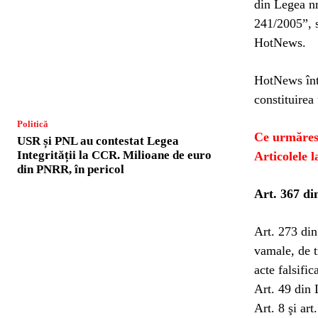
din Legea nr
241/2005”, s
HotNews.
HotNews înt
constituirea
Politică
Ce urmăres
USR și PNL au contestat Legea
Integrității la CCR. Milioane de euro
Articolele 
din PNRR, în pericol
Art. 367 di
Art. 273 din
vamale, de t
acte falsific
Art. 49 din 
Art. 8 şi ar