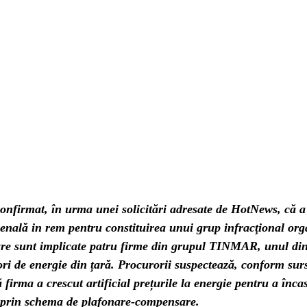
nfirmat, în urma unei solicitări adresate de HotNews, că a
enală in rem pentru constituirea unui grup infracţional orga
are sunt implicate patru firme din grupul TINMAR, unul din
ri de energie din țară. Procurorii suspectează, conform sur
ă firma a crescut artificial prețurile la energie pentru a înca
 prin schema de plafonare-compensare.