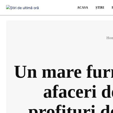
ACASA
ȘTIRI
Ho
Un mare furn
afaceri d
profituri d