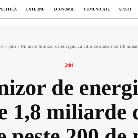
POLITICĂ
EXTERNE
ECONOMIE
COMUNICATE
SPORT
me
Știri
Un mare furnizor de energie, cu cifră de afaceri de 1,8 miliar
Știri
izor de energie
e 1,8 miliarde 
e peste 200 de