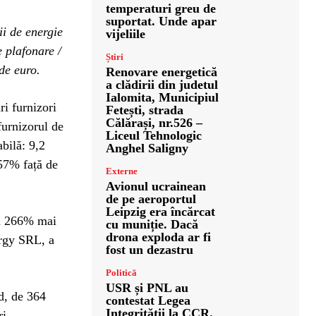
temperaturi greu de
suportat. Unde apar
i de energie
vijeliile
e plafonare /
Știri
de euro.
Renovare energetică
a clădirii din judetul
Ialomita, Municipiul
ri furnizori
Fetești, strada
Călărași, nr.526 –
furnizorul de
Liceul Tehnologic
abilă: 9,2
Anghel Saligny
157% față de
Externe
Avionul ucrainean
de pe aeroportul
Leipzig era încărcat
cu 266% mai
cu muniție. Dacă
drona exploda ar fi
ergy SRL, a
fost un dezastru
Politică
USR și PNL au
d, de 364
contestat Legea
Integrității la CCR.
ri.