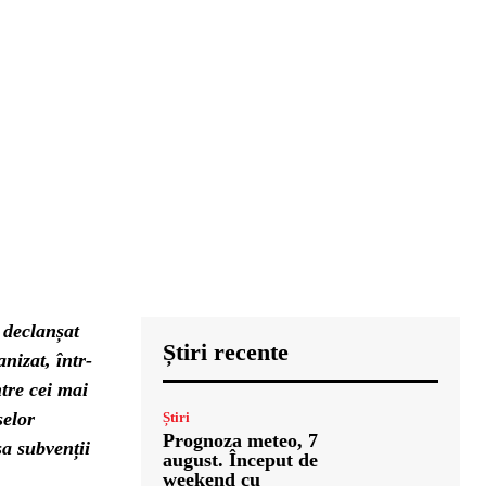
 declanșat
Știri recente
nizat, într-
tre cei mai
selor
Știri
Prognoza meteo, 7
sa subvenții
august. Început de
weekend cu