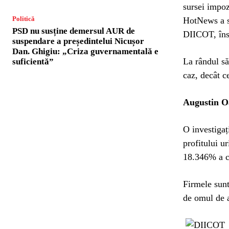
sursei impoz
Politică
HotNews a so
PSD nu susține demersul AUR de
DIICOT, îns
suspendare a președintelui Nicușor
Dan. Ghigiu: „Criza guvernamentală e
La rândul s
suficientă”
caz, decât c
Augustin O
O investigaț
profitului u
18.346% a ci
Firmele sun
de omul de 