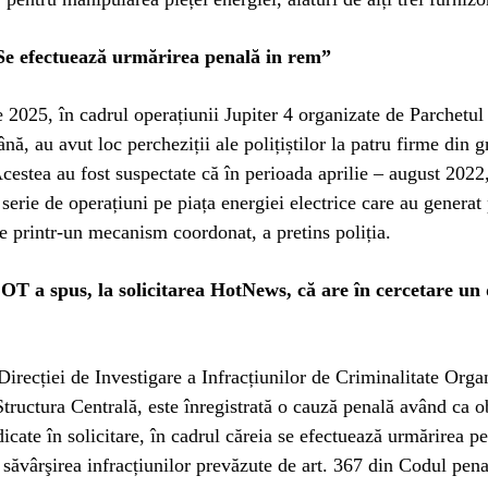
e efectuează urmărirea penală in rem”
 2025, în cadrul operațiunii Jupiter 4 organizate de Parchetul
nă, au avut loc percheziții ale polițiștilor la patru firme din 
tea au fost suspectate că în perioada aprilie – august 2022
 serie de operațiuni pe piața energiei electrice care au generat 
e printr-un mecanism coordonat, a pretins poliția.
 a spus, la solicitarea HotNews, că are în cercetare un
Direcției de Investigare a Infracțiunilor de Criminalitate Organ
tructura Centrală, este înregistrată o cauză penală având ca o
dicate în solicitare, în cadrul căreia se efectuează urmărirea p
a săvârşirea infracțiunilor prevăzute de art. 367 din Codul pena