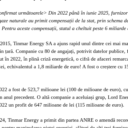
nfirmat următoarele> Din 2022 până în iunie 2025, furnizori
 gaze naturale au primit compensații de la stat, prin schema d
Pentru aceste compensații, statul a cheltuit peste 6 miliarde 
n 2015, Tinmar Energy SA a ajuns rapid unul dintre cei mai ma
in țară. Companie cu 80 de angajați, potrivit datelor publice, 
ut în 2022, în plină criză energetică, o cifră de afaceri remarc
lei, echivalentul a 1,8 miliarde de euro! A fost o creștere cu 
2022 a fost de 523,7 milioane lei (100 de milioane de euro), 
n anul precedent. O altă companie a aceluiași grup, Lord En
2022 un profit de 647 milioane de lei (115 milioane de euro).
024, Tinmar Energy a primit din partea ANRE o amendă recor
 pentru manipularea pieței energiei, alături de alți trei furnizo