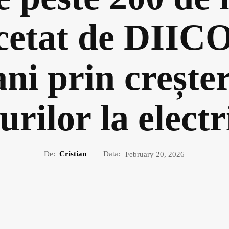
rcetat de DIIC
ni prin creșter
urilor la electr
De:
Cristian
Data:
February 20, 2026