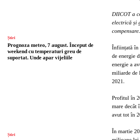
DIICOT a co
electrică și
compensare. 
Știri
Prognoza meteo, 7 august. Început de
Înființată î
weekend cu temperaturi greu de
de energie d
suportat. Unde apar vijeliile
energie a av
miliarde de 
2021.
Profitul în 
mare decât î
avut tot în 
În martie 2
Știri
milioane lei,