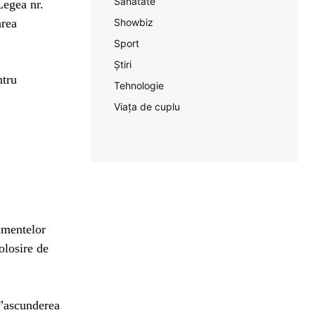
Sănătate
Legea nr.
area
Showbiz
Sport
Știri
ntru
Tehnologie
Viața de cuplu
umentelor
olosire de
 ”ascunderea