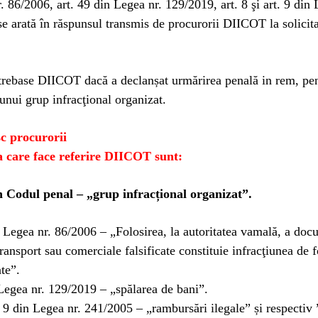
. 86/2006, art. 49 din Legea nr. 129/2019, art. 8 şi art. 9 din 
e arată în răspunsul transmis de procurorii DIICOT la solicit
rebase DIICOT dacă a declanșat urmărirea penală in rem, pe
 unui grup infracţional organizat.
c procurorii
la care face referire DIICOT sunt:
n Codul penal – „grup infracțional organizat”.
 Legea nr. 86/2006 – „Folosirea, la autoritatea vamală, a doc
ransport sau comerciale falsificate constituie infracţiunea de f
ate”.
Legea nr. 129/2019 – „spălarea de bani”.
t. 9 din Legea nr. 241/2005 – „rambursări ilegale” și respectiv