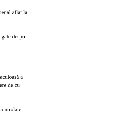
enal aflat la
egate despre
taculoasă a
tere de cu
controlate