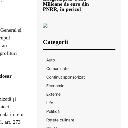
Milioane de euro din
PNRR, în pericol
 General și
grupul
Categorii
, au
profituri
Auto
Comunicate
 dosar
Continut sponsorizat
Economie
Externe
izată şi
Life
biect
Politică
enală in rem
Rețete culinare
l, art. 273