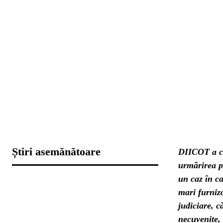
Știri asemănătoare
DIICOT a co
urmărirea p
un caz în c
mari furnizo
judiciare, c
necuvenite,