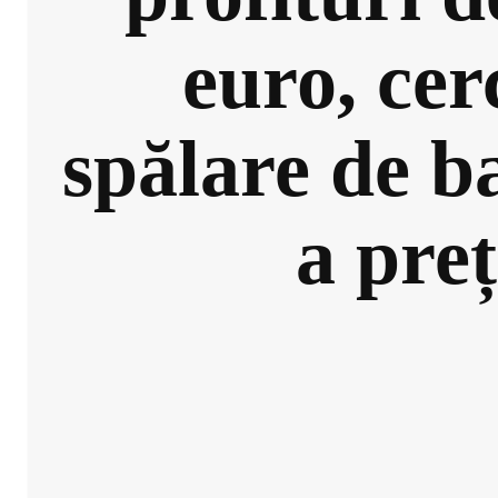
euro, ce
spălare de ba
a preț