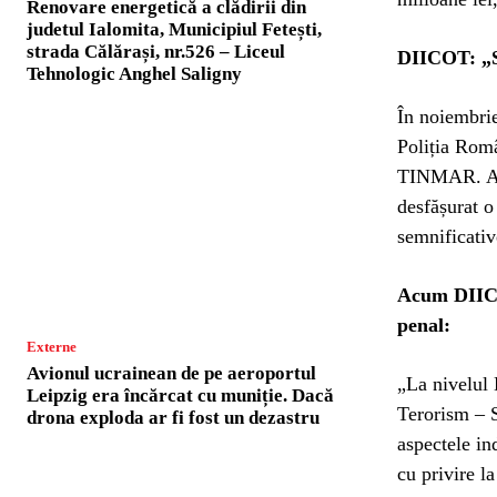
Renovare energetică a clădirii din
judetul Ialomita, Municipiul Fetești,
strada Călărași, nr.526 – Liceul
DIICOT: „S
Tehnologic Anghel Saligny
În noiembrie
Poliția Româ
TINMAR. Aces
desfășurat o
semnificativ
Acum DIICOT
penal:
Externe
Avionul ucrainean de pe aeroportul
„La nivelul 
Leipzig era încărcat cu muniție. Dacă
Terorism – S
drona exploda ar fi fost un dezastru
aspectele in
cu privire l