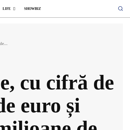
LIFE
SHOWBIZ
de...
, cu cifră de
de euro și
 milioane de