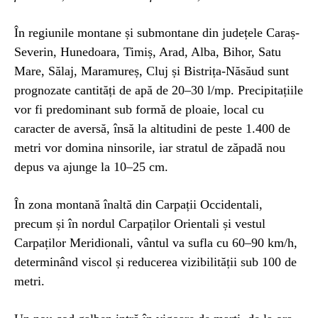
În regiunile montane și submontane din județele Caraș-
Severin, Hunedoara, Timiș, Arad, Alba, Bihor, Satu
Mare, Sălaj, Maramureș, Cluj și Bistrița-Năsăud sunt
prognozate cantități de apă de 20–30 l/mp. Precipitațiile
vor fi predominant sub formă de ploaie, local cu
caracter de aversă, însă la altitudini de peste 1.400 de
metri vor domina ninsorile, iar stratul de zăpadă nou
depus va ajunge la 10–25 cm.
În zona montană înaltă din Carpații Occidentali,
precum și în nordul Carpaților Orientali și vestul
Carpaților Meridionali, vântul va sufla cu 60–90 km/h,
determinând viscol și reducerea vizibilității sub 100 de
metri.