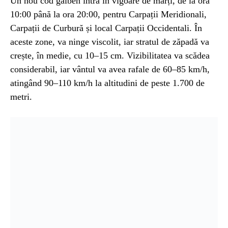
Un nou cod galben intră în vigoare de marți, de la ora
10:00 până la ora 20:00, pentru Carpații Meridionali,
Carpații de Curbură și local Carpații Occidentali. În
aceste zone, va ninge viscolit, iar stratul de zăpadă va
crește, în medie, cu 10–15 cm. Vizibilitatea va scădea
considerabil, iar vântul va avea rafale de 60–85 km/h,
atingând 90–110 km/h la altitudini de peste 1.700 de
metri.