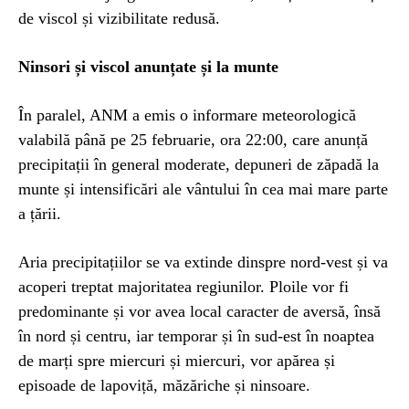
de viscol și vizibilitate redusă.
Ninsori și viscol anunțate și la munte
În paralel, ANM a emis o informare meteorologică
valabilă până pe 25 februarie, ora 22:00, care anunță
precipitații în general moderate, depuneri de zăpadă la
munte și intensificări ale vântului în cea mai mare parte
a țării.
Aria precipitațiilor se va extinde dinspre nord-vest și va
acoperi treptat majoritatea regiunilor. Ploile vor fi
predominante și vor avea local caracter de aversă, însă
în nord și centru, iar temporar și în sud-est în noaptea
de marți spre miercuri și miercuri, vor apărea și
episoade de lapoviță, măzăriche și ninsoare.