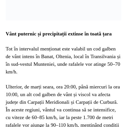
Vânt puternic și precipitații extinse în toată țara
Tot în intervalul menționat este valabil un cod galben
de vânt intens în Banat, Oltenia, local în Transilvania și
în sud-vestul Munteniei, unde rafalele vor atinge 50–70
km/h.
Ulterior, de marți seara, ora 20:00, până miercuri la ora
10:00, un alt cod galben de vânt și viscol va afecta
județe din Carpații Meridionali și Carpații de Curbură.
În aceste regiuni, vântul va continua să se intensifice,
cu viteze de 60–85 km/h, iar la peste 1.700 de metri
rafalele vor ajunge la 90–110 km/h, menținând condiții