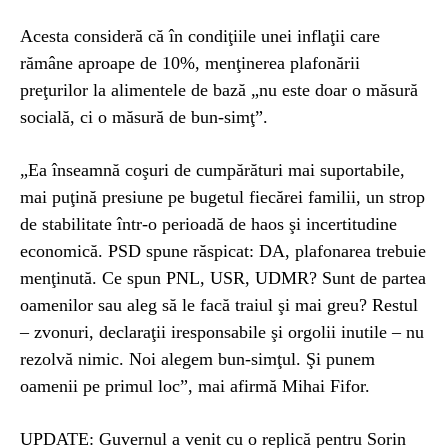
Acesta consideră că în condiţiile unei inflaţii care
rămâne aproape de 10%, menţinerea plafonării
preţurilor la alimentele de bază „nu este doar o măsură
socială, ci o măsură de bun-simţ”.
„Ea înseamnă coşuri de cumpărături mai suportabile,
mai puţină presiune pe bugetul fiecărei familii, un strop
de stabilitate într-o perioadă de haos şi incertitudine
economică. PSD spune răspicat: DA, plafonarea trebuie
menţinută. Ce spun PNL, USR, UDMR? Sunt de partea
oamenilor sau aleg să le facă traiul şi mai greu? Restul
– zvonuri, declaraţii iresponsabile şi orgolii inutile – nu
rezolvă nimic. Noi alegem bun-simţul. Şi punem
oamenii pe primul loc”, mai afirmă Mihai Fifor.
UPDATE: Guvernul a venit cu o replică pentru Sorin