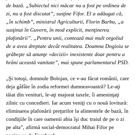
de bază. „Subiectul nici măcar nu a fost pe ordinea de
zi, nu a fost discutat”, susţine Fifor. El a adăugat că,
„în schimb”, ministrul Agriculturii, Florin Barbu, „a
susţinut în Guvern, în mod explicit, menţinerea
plafonării”. „Pentru unii, contează mai mult orgoliul
de a avea dreptate decât realitatea. Doamna Dogioiu se
grăbeşte să anunţe «decizii» inexistente doar pentru a
hrăni această vanitate”, mai spune parlamentarul PSD.
„Şi totuşi, domnule Bolojan, ce v-au făcut românii, care
deja gâfâie în zodia reformei dumneavoastră? Le-aţi
tăiat din venituri, le-aţi majorat taxele, îi ameninţaţi
zilnic cu concedieri. Iar acum veniţi cu o nouă lovitură:
eliminarea plafonării preţurilor la alimentele de bază, în
condiţiile în care oamenii abia îşi duc traiul de pe o zi
pe alta”, afirmă social-democratul Mihai Fifor pe