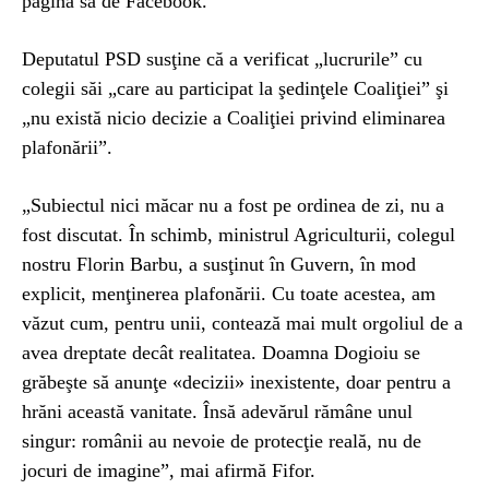
pagina sa de Facebook.
Deputatul PSD susţine că a verificat „lucrurile” cu
colegii săi „care au participat la şedinţele Coaliţiei” şi
„nu există nicio decizie a Coaliţiei privind eliminarea
plafonării”.
„Subiectul nici măcar nu a fost pe ordinea de zi, nu a
fost discutat. În schimb, ministrul Agriculturii, colegul
nostru Florin Barbu, a susţinut în Guvern, în mod
explicit, menţinerea plafonării. Cu toate acestea, am
văzut cum, pentru unii, contează mai mult orgoliul de a
avea dreptate decât realitatea. Doamna Dogioiu se
grăbeşte să anunţe «decizii» inexistente, doar pentru a
hrăni această vanitate. Însă adevărul rămâne unul
singur: românii au nevoie de protecţie reală, nu de
jocuri de imagine”, mai afirmă Fifor.