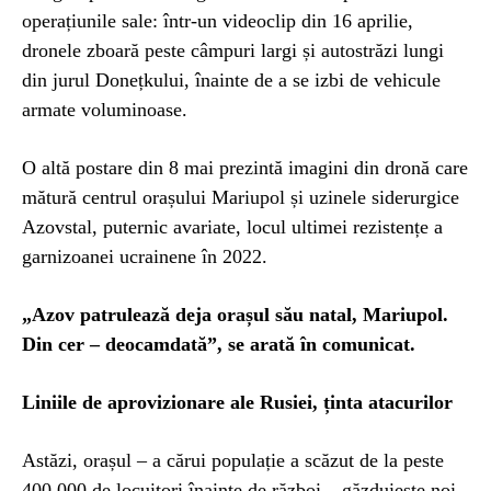
operațiunile sale: într-un videoclip din 16 aprilie,
dronele zboară peste câmpuri largi și autostrăzi lungi
din jurul Donețkului, înainte de a se izbi de vehicule
armate voluminoase.
O altă postare din 8 mai prezintă imagini din dronă care
mătură centrul orașului Mariupol și uzinele siderurgice
Azovstal, puternic avariate, locul ultimei rezistențe a
garnizoanei ucrainene în 2022.
„Azov patrulează deja orașul său natal, Mariupol.
Din cer – deocamdată”, se arată în comunicat.
Liniile de aprovizionare ale Rusiei, ținta atacurilor
Astăzi, orașul – a cărui populație a scăzut de la peste
400.000 de locuitori înainte de război – găzduiește noi