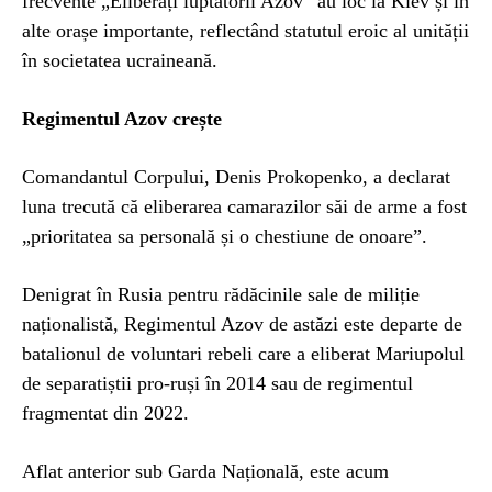
frecvente „Eliberați luptătorii Azov” au loc la Kiev și în
alte orașe importante, reflectând statutul eroic al unității
în societatea ucraineană.
Regimentul Azov crește
Comandantul Corpului, Denis Prokopenko, a declarat
luna trecută că eliberarea camarazilor săi de arme a fost
„prioritatea sa personală și o chestiune de onoare”.
Denigrat în Rusia pentru rădăcinile sale de miliție
naționalistă, Regimentul Azov de astăzi este departe de
batalionul de voluntari rebeli care a eliberat Mariupolul
de separatiștii pro-ruși în 2014 sau de regimentul
fragmentat din 2022.
Aflat anterior sub Garda Națională, este acum