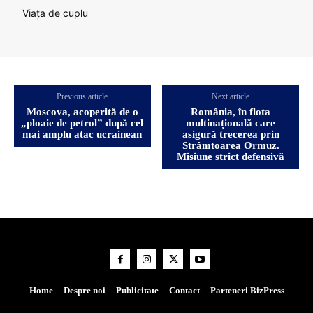
Viața de cuplu
Previous article
Next article
Moscova, acoperită de o
România, în flota
„ploaie de petrol” după cel
multinațională care
mai amplu atac ucrainean
asigură trecerea prin
Strâmtoarea Ormuz.
Misiune strict defensivă
Home
Despre noi
Publicitate
Contact
Parteneri BizPress