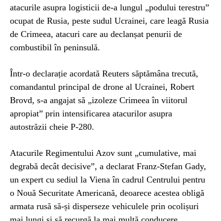
atacurile asupra logisticii de-a lungul „podului terestru”
ocupat de Rusia, peste sudul Ucrainei, care leagă Rusia
de Crimeea, atacuri care au declanșat penurii de
combustibil în peninsulă.
Într-o declarație acordată Reuters săptămâna trecută,
comandantul principal de drone al Ucrainei, Robert
Brovd, s-a angajat să „izoleze Crimeea în viitorul
apropiat” prin intensificarea atacurilor asupra
autostrăzii cheie P-280.
Atacurile Regimentului Azov sunt „cumulative, mai
degrabă decât decisive”, a declarat Franz-Stefan Gady,
un expert cu sediul la Viena în cadrul Centrului pentru
o Nouă Securitate Americană, deoarece acestea obligă
armata rusă să-și disperseze vehiculele prin ocolișuri
mai lungi și să recurgă la mai multă conducere