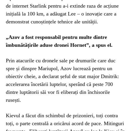
de internet Starlink pentru a-i extinde raza de acțiune
inițială la 100 km, a adăugat Lee – o inovație care a
demonstrat cunoștințele tehnice ale unității.
„Azov a fost responsabil pentru multe dintre
îmbunătățirile aduse dronei Hornet”, a spus el.
Prin atacurile cu dronele sale pe drumurile care duc
spre și dinspre Mariupol, Azov lucrează pentru un
obiectiv cheie, a declarat șeful de stat major Dmitrik:
accelerarea încetării luptelor, sperând că peste 700
dintre luptătorii săi vor fi eliberați din închisorile
rusești.
Kievul a făcut din schimbul de prizonieri, toți contra
toți, o parte centrală a oricărui acord de pace. Mitinguri