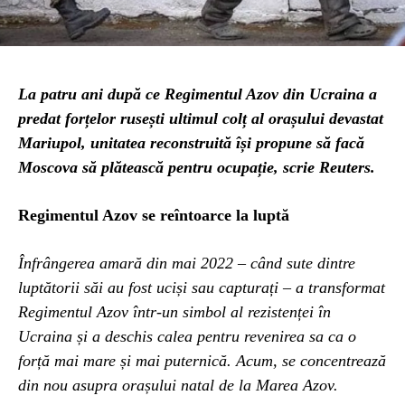
La patru ani după ce Regimentul Azov din Ucraina a
predat forțelor rusești ultimul colț al orașului devastat
Mariupol, unitatea reconstruită își propune să facă
Moscova să plătească pentru ocupație, scrie Reuters.
Regimentul Azov se reîntoarce la luptă
Înfrângerea amară din mai 2022 – când sute dintre
luptătorii săi au fost uciși sau capturați – a transformat
Regimentul Azov într-un simbol al rezistenței în
Ucraina și a deschis calea pentru revenirea sa ca o
forță mai mare și mai puternică. Acum, se concentrează
din nou asupra orașului natal de la Marea Azov.