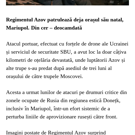
Regimentul Azov patrulează deja orașul său natal,
Mariupol. Din cer – deocamdată
Atacul portuar, efectuat cu forțele de drone ale Ucrainei
și serviciul de securitate SBU, a avut loc la doar câțiva
kilometri de oțelăria devastată, unde luptătorii Azov și
alte trupe s-au predat după asediul de trei luni al
orașului de către trupele Moscovei.
Acesta a urmat lunilor de atacuri pe drumuri critice din
zonele ocupate de Rusia din regiunea estică Donețk,
inclusiv în Mariupol, într-un efort sistemic de a
perturba liniile de aprovizionare rusești către front.
Imagini postate de Regimentul Azov surprind