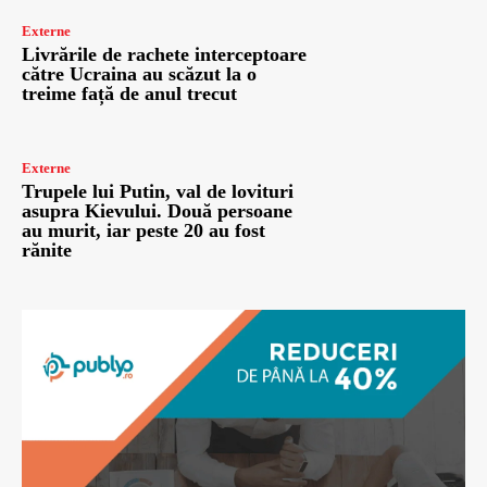
Externe
Livrările de rachete interceptoare
către Ucraina au scăzut la o
treime față de anul trecut
Externe
Trupele lui Putin, val de lovituri
asupra Kievului. Două persoane
au murit, iar peste 20 au fost
rănite