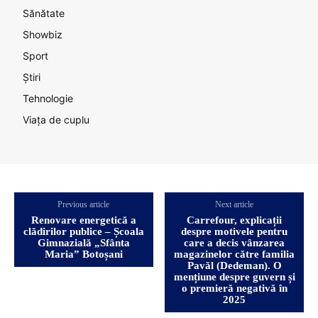
Sănătate
Showbiz
Sport
Știri
Tehnologie
Viața de cuplu
Previous article
Next article
Renovare energetică a
Carrefour, explicații
clădirilor publice – Școala
despre motivele pentru
Gimnazială „Sfânta
care a decis vânzarea
Maria” Botoșani
magazinelor către familia
Pavăl (Dedeman). O
mențiune despre guvern și
o premieră negativă în
2025