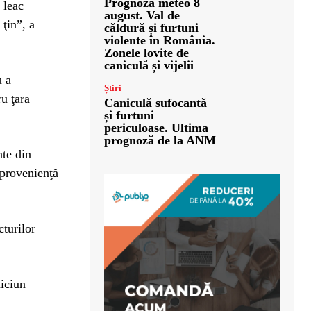
Prognoza meteo 8
 leac
august. Val de
ţin”, a
căldură și furtuni
violente în România.
Zonele lovite de
caniculă și vijelii
u a
Știri
u ţara
Caniculă sufocantă
și furtuni
periculoase. Ultima
prognoză de la ANM
te din
e provenienţă
cturilor
niciun