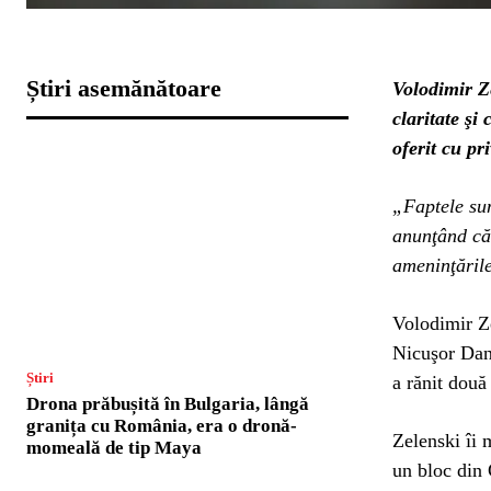
Știri asemănătoare
Volodimir Z
claritate şi 
oferit cu pr
„Faptele sun
anunţând că 
ameninţările
Volodimir Ze
Nicuşor Dan 
Știri
a rănit două
Drona prăbușită în Bulgaria, lângă
granița cu România, era o dronă-
Zelenski îi 
momeală de tip Maya
un bloc din 