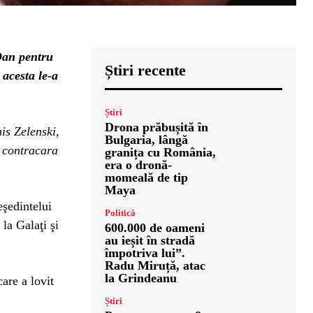
Dan pentru
Știri recente
e acesta le-a
Știri
Drona prăbușită în
is Zelenski,
Bulgaria, lângă
a contracara
granița cu România,
era o dronă-
momeală de tip
Maya
eşedintelui
Politică
la Galaţi şi
600.000 de oameni
au ieșit în stradă
împotriva lui”.
Radu Miruță, atac
la Grindeanu
are a lovit
Știri