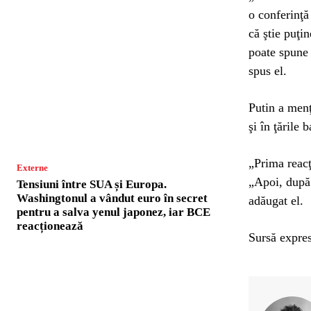
o conferinţă
că ştie puţin
poate spune 
spus el.
Putin a menţ
şi în ţările b
„Prima reacţ
Externe
„Apoi, după 
Tensiuni între SUA și Europa.
Washingtonul a vândut euro în secret
adăugat el.
pentru a salva yenul japonez, iar BCE
reacționează
Sursă expres