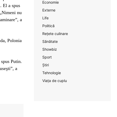
Economie
. El a spus
Externe
a. „Nimeni nu
Life
xaminare”, a
Politică
Rețete culinare
nda, Polonia
Sănătate
Showbiz
Sport
 spus Putin.
Știri
useşti”, a
Tehnologie
Viața de cuplu