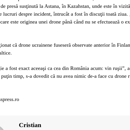
 de presă susţinută la Astana, în Kazahstan, unde este în vizită
e lucruri despre incident, întrucât a fost în discuţii toată ziu
care este originea unei drone până când nu se efectuează o e
ionat că drone ucrainene fuseseră observate anterior în Finla
altice.
ie a fost exact aceeaşi ca cea din România acum: vin ruşii”, a
puţin timp, s-a dovedit că nu avea nimic de-a face cu drone r
spress.ro
Cristian