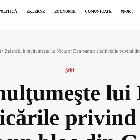
POLITICĂ
EXTERNE
ECONOMIE
COMUNICATE
SPORT
i
Zelenski îi mulţumeşte lui Nicuşor Dan pentru clarificările privind dro
Știri
 mulţumeşte lui
icările privin