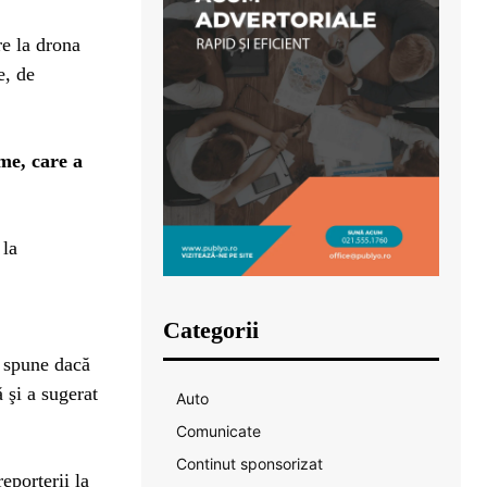
re la drona
e, de
me, care a
 la
Categorii
a spune dacă
 şi a sugerat
Auto
Comunicate
Continut sponsorizat
eporterii la