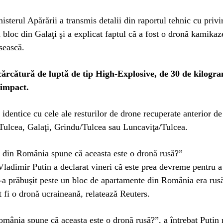
nisterul Apărării a transmis detalii din raportul tehnic cu privi
 bloc din Galaţi şi a explicat faptul că a fost o dronă kamikaz
usească.
cărcătură de luptă de tip High-Explosive, de 30 de kilogra
 impact.
 identice cu cele ale resturilor de drone recuperate anterior de
Tulcea, Galaţi, Grindu/Tulcea sau Luncaviţa/Tulcea.
 din România spune că aceasta este o dronă rusă?”
Vladimir Putin a declarat vineri că este prea devreme pentru 
-a prăbuşit peste un bloc de apartamente din România era rusă
ut fi o dronă ucraineană, relatează Reuters.
mânia spune că aceasta este o dronă rusă?”, a întrebat Putin r