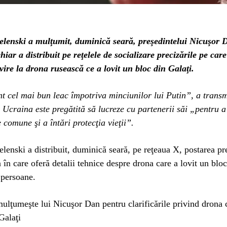
elenski a mulţumit, duminică seară, preşedintelui Nicuşor 
chiar a distribuit pe reţelele de socializare precizările pe car
ivire la drona rusească ce a lovit un bloc din Galaţi.
t cel mai bun leac împotriva minciunilor lui Putin”, a transm
Ucraina este pregătită să lucreze cu partenerii săi „pentru 
 comune şi a întări protecţia vieţii”.
lenski a distribuit, duminică seară, pe reţeaua X, postarea pr
în care oferă detalii tehnice despre drona care a lovit un bloc 
 persoane.
mulţumeşte lui Nicuşor Dan pentru clarificările privind drona c
Galaţi