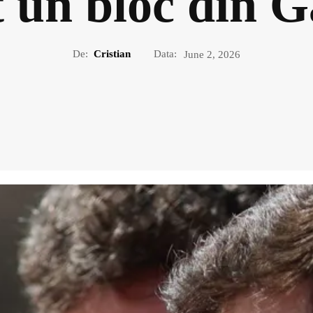
t un bloc din G
De:
Cristian
Data:
June 2, 2026