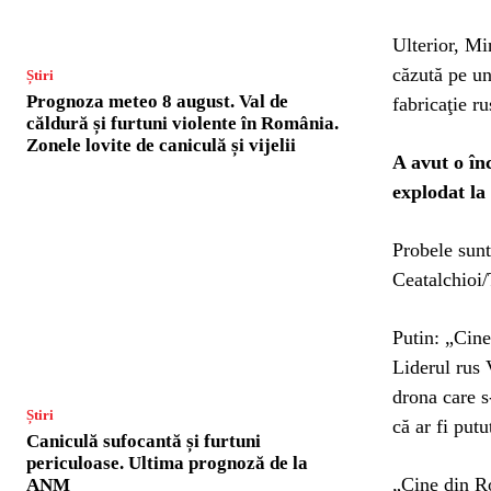
Ulterior, Mi
căzută pe un
Știri
Prognoza meteo 8 august. Val de
fabricaţie r
căldură și furtuni violente în România.
Zonele lovite de caniculă și vijelii
A avut o în
explodat la
Probele sunt
Ceatalchioi/
Putin: „Cine
Liderul rus 
drona care s
Știri
că ar fi put
Caniculă sufocantă și furtuni
periculoase. Ultima prognoză de la
„Cine din Ro
ANM