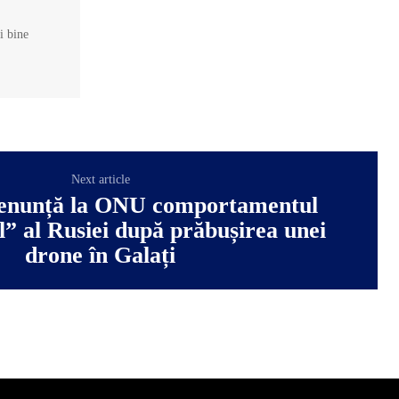
și bine
Next article
 denunță la ONU comportamentul
l” al Rusiei după prăbușirea unei
drone în Galați