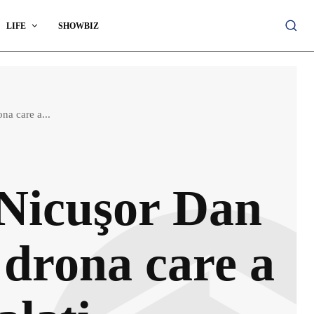
LIFE
SHOWBIZ
na care a...
 Nicuşor Dan
d drona care a