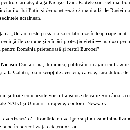
entru claritate, dragă Nicuşor Dan. Faptele sunt cel mai bun
nciunilor lui Putin şi demonstrează că manipulările Rusiei nu 
şedintele ucrainean.
ă că „Ucraina este pregătită să colaboreze îndeaproape pentr
meninţările comune şi a întări protecţia vieţii — nu doar pentr
şi pentru România prietenoasă şi restul Europei”.
e Nicuşor Dan afirmă, duminică, publicând imagini cu fragmen
tă la Galaţi şi cu inscripţiile acesteia, că este, fără dubiu, d
nic şi toate concluziile vor fi transmise de către România stru
e ale NATO şi Uniunii Europene, conform News.ro.
ui avertizează că „România nu va ignora şi nu va minimaliza 
 pune în pericol viaţa cetăţenilor săi”.