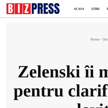
ACASA
ȘTIRI
Home
Știr
Zelenski îi
pentru clarif