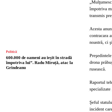
„Mulţumesc p
împotriva mi
transmis pre
Acesta anunţ
contracara a
noastră, ci 
Politică
Preşedintel
600.000 de oameni au ieșit în stradă
drona prăbuşi
împotriva lui”. Radu Miruță, atac la
Grindeanu
rusească.
Raportul teh
specializat
Şeful statul
incident care