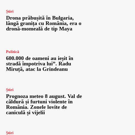
Știri
Drona prăbușită în Bulgaria,
lângă granița cu România, era o
dronă-momeală de tip Maya
Politică
600.000 de oameni au ieșit în
stradă împotriva lui”. Radu
Miruță, atac la Grindeanu
Știri
Prognoza meteo 8 august. Val de
căldură și furtuni violente în
România. Zonele lovite de
caniculă și vijelii
Știri